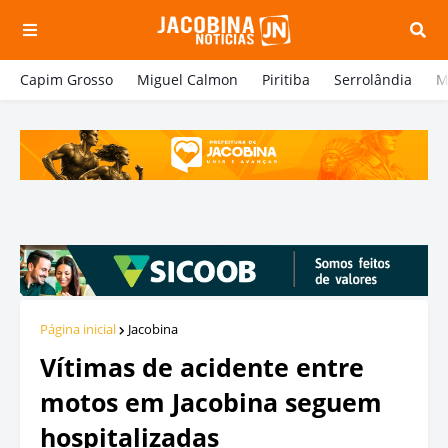
Capim Grosso
Miguel Calmon
Piritiba
Serrolândia
M
Página inicial
Jacobina
Vítimas de acidente entre
motos em Jacobina seguem
hospitalizadas