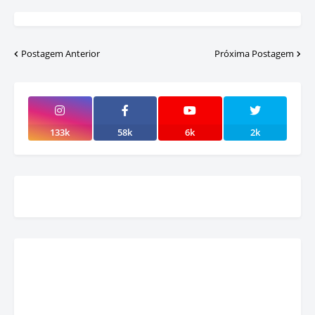
Postagem Anterior
Próxima Postagem
133k
58k
6k
2k