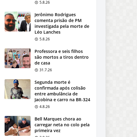
5.8.26
Jerônimo Rodrigues
comenta prisão de PM
investigada pela morte de
Léo Lanches
5.8.26
Professora e seis filhos
são mortos a tiros dentro
de casa
31.7.26
Segunda morte é
confirmada após colisão
entre ambulância de
Jacobina e carro na BR-324
4.8.26
Bell Marques chora ao
carregar neta no colo pela
primeira vez