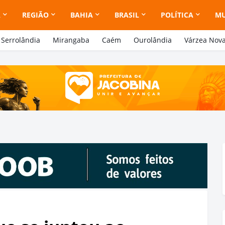
A
REGIÃO
BAHIA
BRASIL
POLÍTICA
M
Serrolândia
Mirangaba
Caém
Ourolândia
Várzea Nov