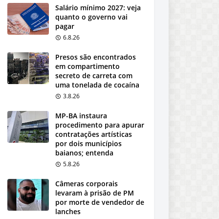
Salário mínimo 2027: veja
quanto o governo vai
pagar
6.8.26
Presos são encontrados
em compartimento
secreto de carreta com
uma tonelada de cocaína
3.8.26
MP-BA instaura
procedimento para apurar
contratações artísticas
por dois municípios
baianos; entenda
5.8.26
Câmeras corporais
levaram à prisão de PM
por morte de vendedor de
lanches