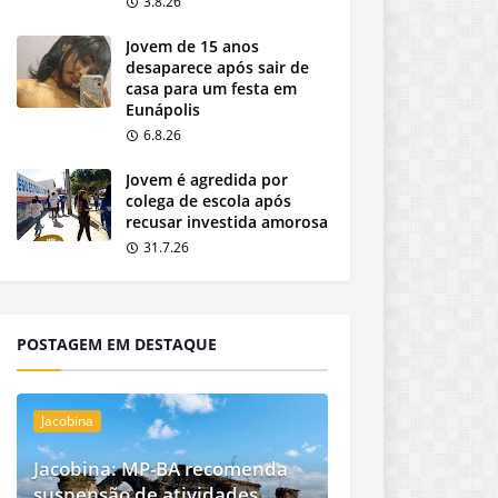
3.8.26
Jovem de 15 anos
desaparece após sair de
casa para um festa em
Eunápolis
6.8.26
Jovem é agredida por
colega de escola após
recusar investida amorosa
31.7.26
POSTAGEM EM DESTAQUE
Jacobina
Jacobina: MP-BA recomenda
suspensão de atividades