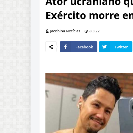
Ator ucraniano q
Exército morre e
Jacobina Notícias
8.3.22
Facebook
Twitter