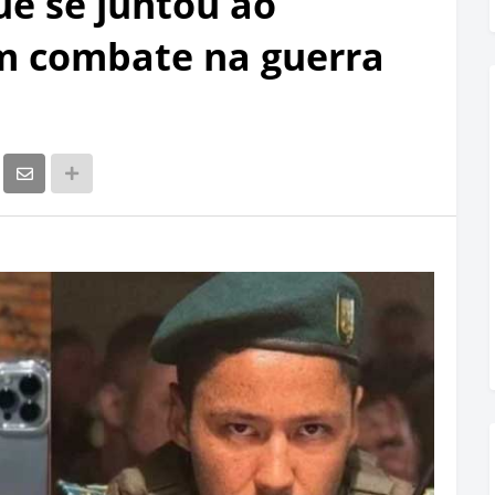
ue se juntou ao
m combate na guerra