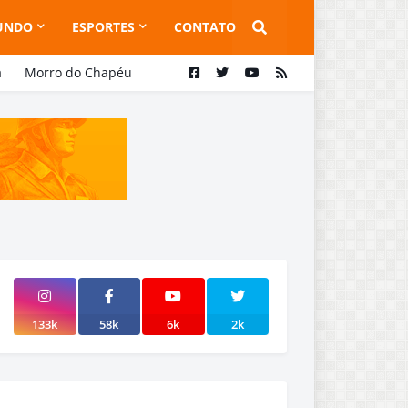
UNDO
ESPORTES
CONTATO
a
Morro do Chapéu
133k
58k
6k
2k