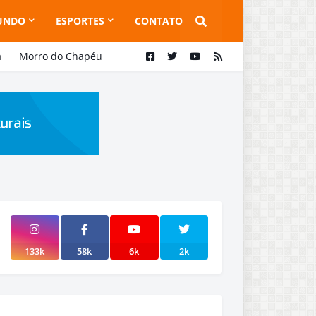
UNDO
ESPORTES
CONTATO
a
Morro do Chapéu
133k
58k
6k
2k