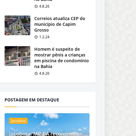
4.8.26
Correios atualiza CEP do
município de Capim
Grosso
1.2.24
Homem é suspeito de
mostrar pênis a crianças
em piscina de condomínio
na Bahia
4.8.26
POSTAGEM EM DESTAQUE
Jacobina
Jacobina: MP-BA recomenda