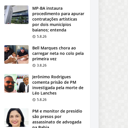
MP-BA instaura
procedimento para apurar
contratações artísticas
por dois municípios
baianos; entenda
5.8.26
Bell Marques chora ao
carregar neta no colo pela
primeira vez
3.8.26
Jerônimo Rodrigues
comenta prisão de PM
investigada pela morte de
Léo Lanches
5.8.26
PM e monitor de presídio
são presos por
assassinato de advogada
na Bahia