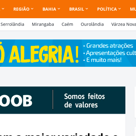
A
REGIÃO
BAHIA
BRASIL
POLÍTICA
M
Serrolândia
Mirangaba
Caém
Ourolândia
Várzea Nov