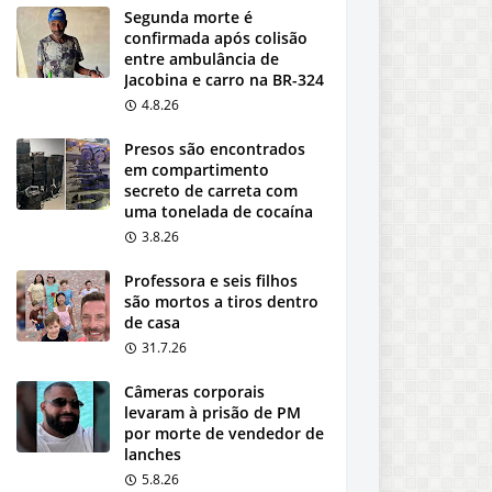
Segunda morte é
confirmada após colisão
entre ambulância de
Jacobina e carro na BR-324
4.8.26
Presos são encontrados
em compartimento
secreto de carreta com
uma tonelada de cocaína
3.8.26
Professora e seis filhos
são mortos a tiros dentro
de casa
31.7.26
Câmeras corporais
levaram à prisão de PM
por morte de vendedor de
lanches
5.8.26