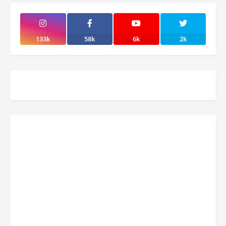
133k
58k
6k
2k