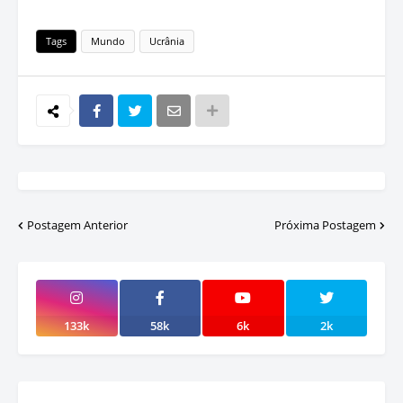
Tags
Mundo
Ucrânia
Postagem Anterior
Próxima Postagem
133k
58k
6k
2k