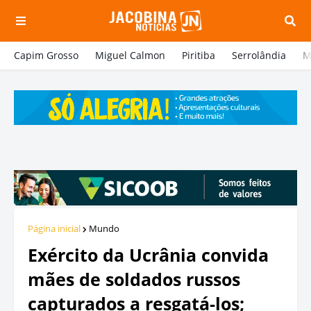
Capim Grosso
Miguel Calmon
Piritiba
Serrolândia
M
Página inicial
Mundo
Exército da Ucrânia convida
mães de soldados russos
capturados a resgatá-los;