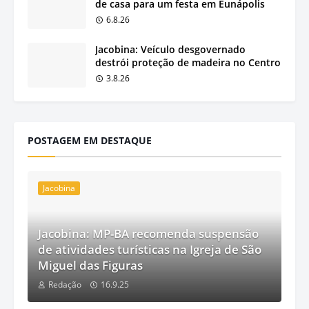
de casa para um festa em Eunápolis
6.8.26
Jacobina: Veículo desgovernado
destrói proteção de madeira no Centro
3.8.26
POSTAGEM EM DESTAQUE
Jacobina
Jacobina: MP-BA recomenda suspensão
de atividades turísticas na Igreja de São
Miguel das Figuras
Redação
16.9.25