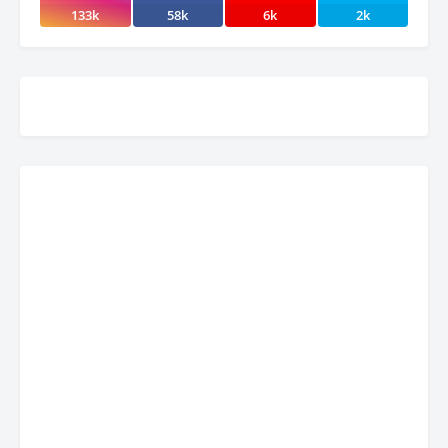
133k
58k
6k
2k