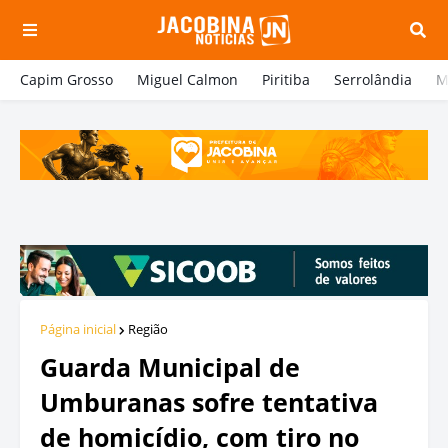
Capim Grosso
Miguel Calmon
Piritiba
Serrolândia
M
Página inicial
Região
Guarda Municipal de
Umburanas sofre tentativa
de homicídio, com tiro no