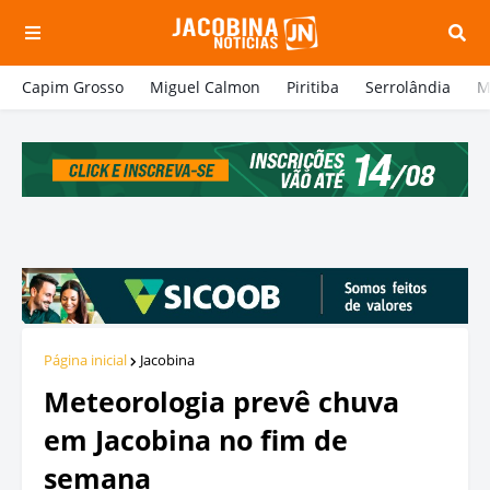
Capim Grosso
Miguel Calmon
Piritiba
Serrolândia
M
Página inicial
Jacobina
Meteorologia prevê chuva
em Jacobina no fim de
semana