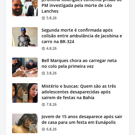
PM investigada pela morte de Léo
Lanches
5.8.26
Segunda morte é confirmada após
colisão entre ambulância de Jacobina e
carro na BR-324
4.8.26
Bell Marques chora ao carregar neta
no colo pela primeira vez
3.8.26
Mistério e buscas: Quem são as três
adolescentes desaparecidas após
saírem de festas na Bahia
7.8.26
Jovem de 15 anos desaparece após sair
de casa para um festa em Eunápolis
6.8.26