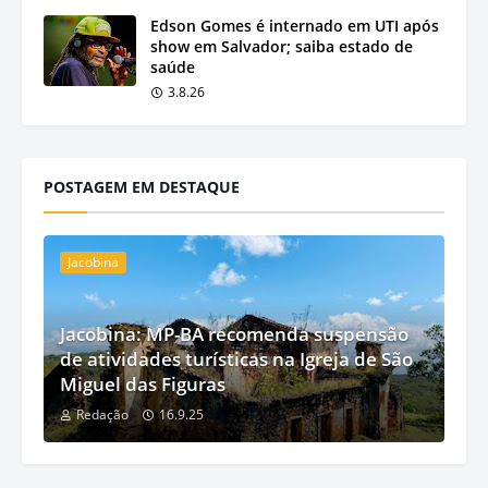
Edson Gomes é internado em UTI após
show em Salvador; saiba estado de
saúde
3.8.26
POSTAGEM EM DESTAQUE
Jacobina
Jacobina: MP-BA recomenda suspensão
de atividades turísticas na Igreja de São
Miguel das Figuras
Redação
16.9.25