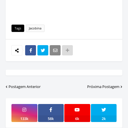
Tags
Jacobina
Postagem Anterior
Próxima Postagem
133k
58k
6k
2k