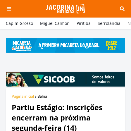
Capim Grosso
Miguel Calmon
Piritiba
Serrolândia
M
Página inicial
Bahia
Partiu Estágio: Inscrições
encerram na próxima
segunda-feira (14)