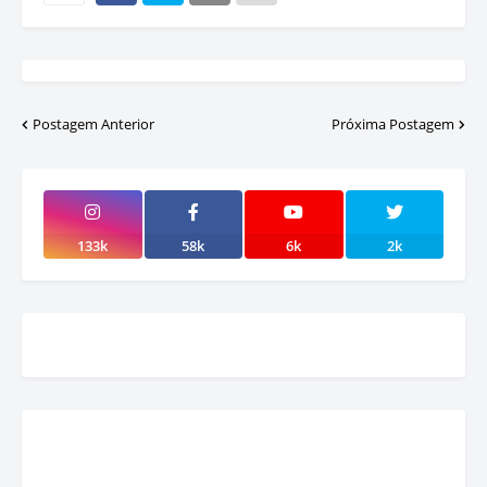
Postagem Anterior
Próxima Postagem
133k
58k
6k
2k