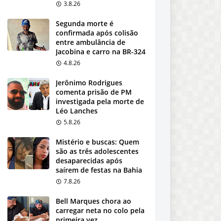
3.8.26
Segunda morte é
confirmada após colisão
entre ambulância de
Jacobina e carro na BR-324
4.8.26
Jerônimo Rodrigues
comenta prisão de PM
investigada pela morte de
Léo Lanches
5.8.26
Mistério e buscas: Quem
são as três adolescentes
desaparecidas após
saírem de festas na Bahia
7.8.26
Bell Marques chora ao
carregar neta no colo pela
primeira vez