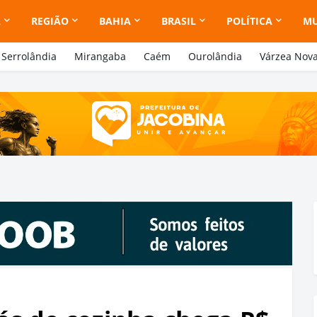
A
REGIÃO
BAHIA
BRASIL
POLÍTICA
M
Serrolândia
Mirangaba
Caém
Ourolândia
Várzea Nov