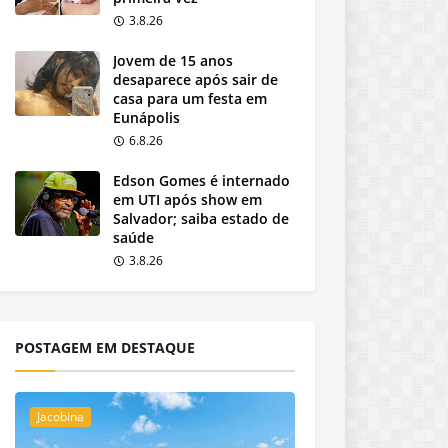
3.8.26
Jovem de 15 anos
desaparece após sair de
casa para um festa em
Eunápolis
6.8.26
Edson Gomes é internado
em UTI após show em
Salvador; saiba estado de
saúde
3.8.26
POSTAGEM EM DESTAQUE
Jacobina