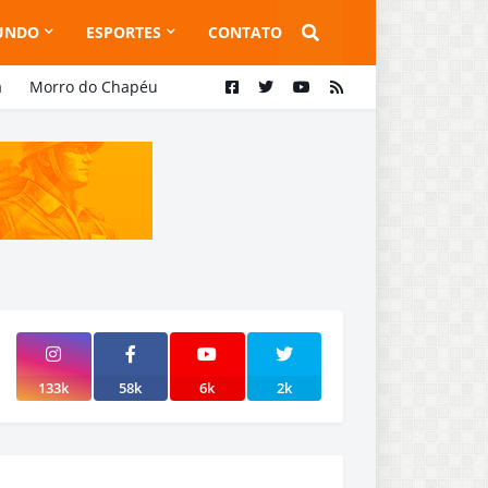
UNDO
ESPORTES
CONTATO
a
Morro do Chapéu
133k
58k
6k
2k