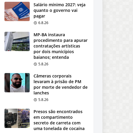
Salário mínimo 2027: veja
quanto o governo vai
pagar
6.8.26
MP-BA instaura
procedimento para apurar
contratações artísticas
por dois municípios
baianos; entenda
5.8.26
Câmeras corporais
levaram à prisão de PM
por morte de vendedor de
lanches
5.8.26
Presos são encontrados
em compartimento
secreto de carreta com
uma tonelada de cocaína