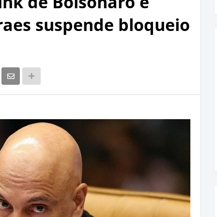
ink de Bolsonaro e
raes suspende bloqueio