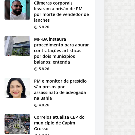
Câmeras corporais
levaram à prisão de PM
por morte de vendedor de
lanches
5.8.26
MP-BA instaura
procedimento para apurar
contratações artísticas
por dois municípios
baianos; entenda
5.8.26
PM e monitor de presídio
são presos por
assassinato de advogada
na Bahia
4.8.26
Correios atualiza CEP do
município de Capim
Grosso