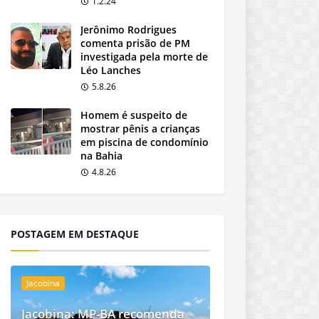
1.2.24
Jerônimo Rodrigues
comenta prisão de PM
investigada pela morte de
Léo Lanches
5.8.26
Homem é suspeito de
mostrar pênis a crianças
em piscina de condomínio
na Bahia
4.8.26
POSTAGEM EM DESTAQUE
Jacobina
Jacobina: MP-BA recomenda