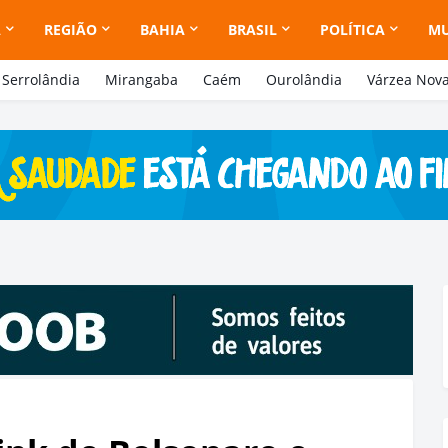
A
REGIÃO
BAHIA
BRASIL
POLÍTICA
M
Serrolândia
Mirangaba
Caém
Ourolândia
Várzea Nov