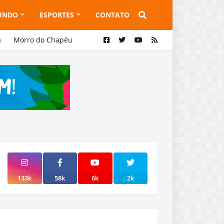
UNDO
ESPORTES
CONTATO
a
Morro do Chapéu
133k
58k
6k
2k