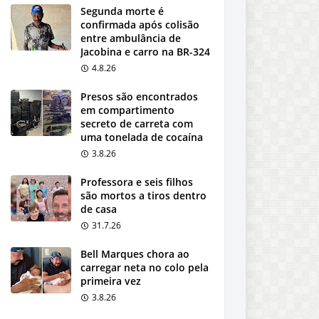
Segunda morte é
confirmada após colisão
entre ambulância de
Jacobina e carro na BR-324
4.8.26
Presos são encontrados
em compartimento
secreto de carreta com
uma tonelada de cocaína
3.8.26
Professora e seis filhos
são mortos a tiros dentro
de casa
31.7.26
Bell Marques chora ao
carregar neta no colo pela
primeira vez
3.8.26