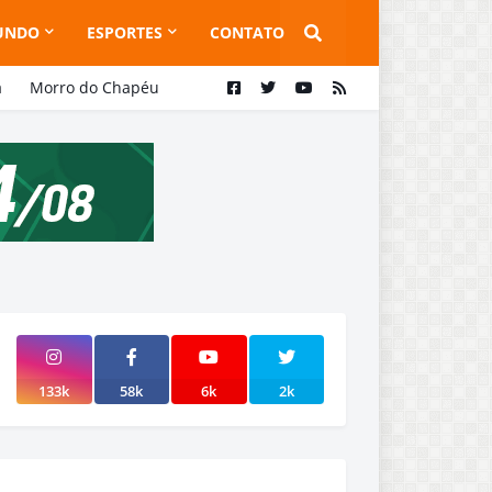
UNDO
ESPORTES
CONTATO
a
Morro do Chapéu
133k
58k
6k
2k