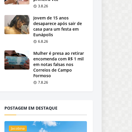
3.8.26
Jovem de 15 anos
desaparece após sair de
casa para um festa em
Eunápolis
6.8.26
Mulher é presa ao retirar
encomenda com R$ 1 mil
em notas falsas nos
Correios de Campo
Formoso
7.8.26
POSTAGEM EM DESTAQUE
Jacobina