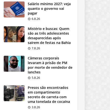
Salário mínimo 2027: veja
quanto o governo vai
pagar
6.8.26
Mistério e buscas: Quem
são as três adolescentes
desaparecidas após
saírem de festas na Bahia
7.8.26
Câmeras corporais
levaram à prisão de PM
por morte de vendedor de
lanches
5.8.26
Presos são encontrados
em compartimento
secreto de carreta com
uma tonelada de cocaína
3.8.26