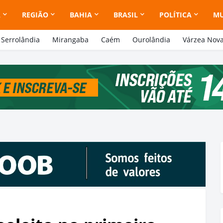
A
REGIÃO
BAHIA
BRASIL
POLÍTICA
M
Serrolândia
Mirangaba
Caém
Ourolândia
Várzea Nov