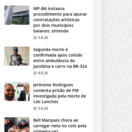
MP-BA instaura
procedimento para apurar
contratações artísticas
por dois municípios
baianos; entenda
5.8.26
Segunda morte é
confirmada após colisão
entre ambulância de
Jacobina e carro na BR-324
4.8.26
Jerônimo Rodrigues
comenta prisão de PM
investigada pela morte de
Léo Lanches
5.8.26
Bell Marques chora ao
carregar neta no colo pela
primeira vez