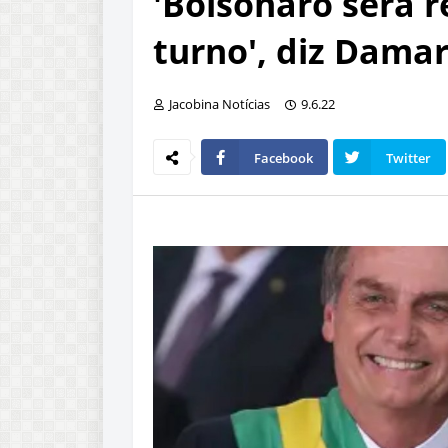
'Bolsonaro será r
turno', diz Damar
Jacobina Notícias
9.6.22
Facebook
Twitter