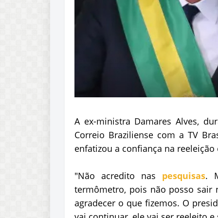
A ex-ministra Damares Alves, du
Correio Braziliense com a TV Bras
enfatizou a confiança na reeleição 
"Não acredito nas
pesquisas
. 
termômetro, pois não posso sair n
agradecer o que fizemos. O presi
vai continuar, ele vai ser reeleito