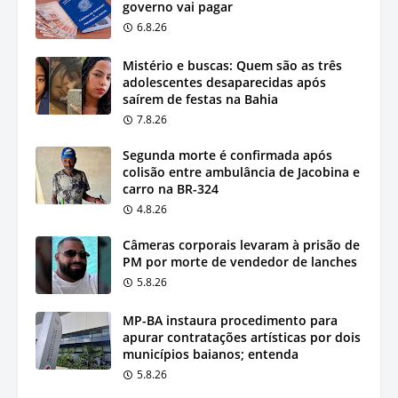
governo vai pagar
6.8.26
Mistério e buscas: Quem são as três
adolescentes desaparecidas após
saírem de festas na Bahia
7.8.26
Segunda morte é confirmada após
colisão entre ambulância de Jacobina e
carro na BR-324
4.8.26
Câmeras corporais levaram à prisão de
PM por morte de vendedor de lanches
5.8.26
MP-BA instaura procedimento para
apurar contratações artísticas por dois
municípios baianos; entenda
5.8.26