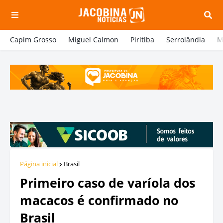
Capim Grosso
Miguel Calmon
Piritiba
Serrolândia
M
Página inicial
Brasil
Primeiro caso de varíola dos
macacos é confirmado no
Brasil