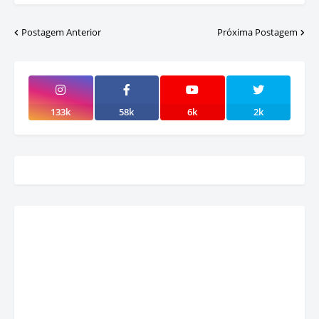
Postagem Anterior
Próxima Postagem
133k
58k
6k
2k