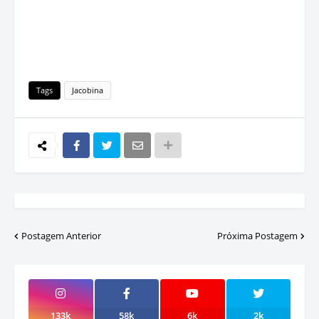
Tags
Jacobina
Postagem Anterior
Próxima Postagem
133k
58k
6k
2k