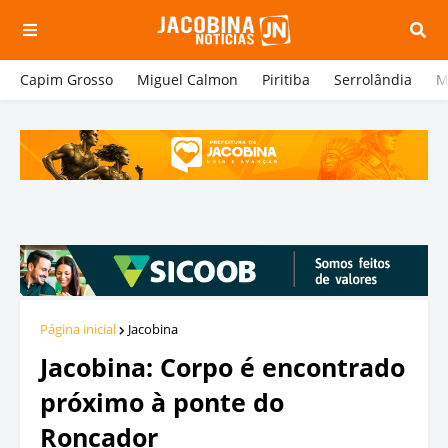
Capim Grosso
Miguel Calmon
Piritiba
Serrolândia
M
Página inicial
Jacobina
Jacobina: Corpo é encontrado
próximo à ponte do
Roncador