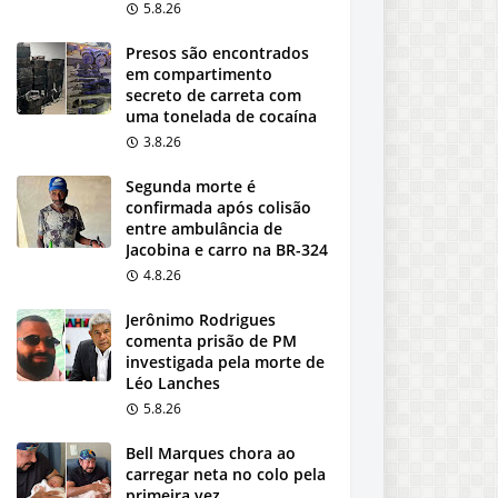
5.8.26
Presos são encontrados
em compartimento
secreto de carreta com
uma tonelada de cocaína
3.8.26
Segunda morte é
confirmada após colisão
entre ambulância de
Jacobina e carro na BR-324
4.8.26
Jerônimo Rodrigues
comenta prisão de PM
investigada pela morte de
Léo Lanches
5.8.26
Bell Marques chora ao
carregar neta no colo pela
primeira vez