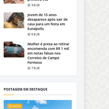
3.8.26
Jovem de 15 anos
desaparece após sair de
casa para um festa em
Eunápolis
6.8.26
Mulher é presa ao retirar
encomenda com R$ 1 mil
em notas falsas nos
Correios de Campo
Formoso
7.8.26
POSTAGEM EM DESTAQUE
Jacobina