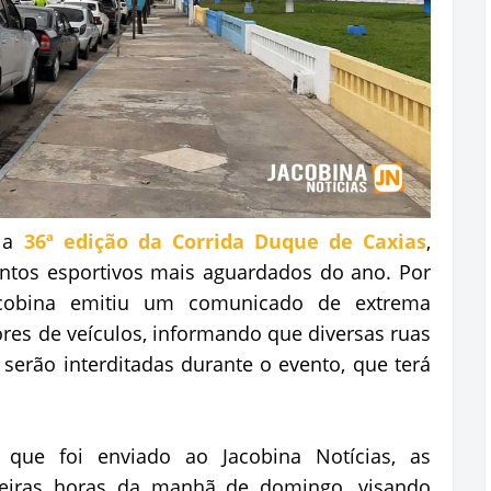
r a
36ª edição da Corrida Duque de Caxias
,
ntos esportivos mais aguardados do ano. Por
Jacobina emitiu um comunicado de extrema
res de veículos, informando que diversas ruas
 serão interditadas durante o evento, que terá
ue foi enviado ao Jacobina Notícias, as
imeiras horas da manhã de domingo, visando