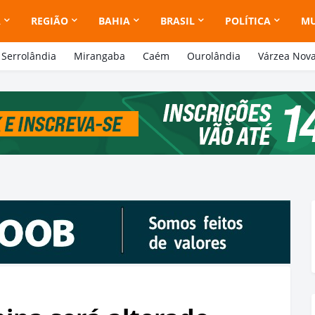
A
REGIÃO
BAHIA
BRASIL
POLÍTICA
M
Serrolândia
Mirangaba
Caém
Ourolândia
Várzea Nov