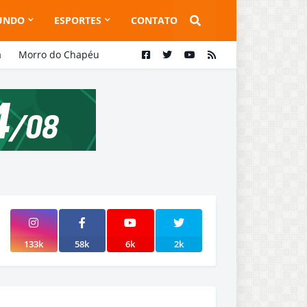
UNDO
ESPORTES
CONTATO
a
Morro do Chapéu
133k
58k
6k
2k