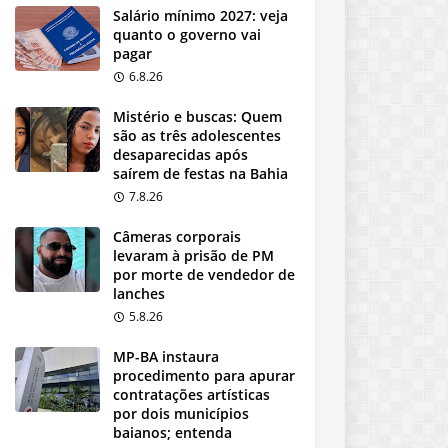
Salário mínimo 2027: veja
quanto o governo vai
pagar
6.8.26
Mistério e buscas: Quem
são as três adolescentes
desaparecidas após
saírem de festas na Bahia
7.8.26
Câmeras corporais
levaram à prisão de PM
por morte de vendedor de
lanches
5.8.26
MP-BA instaura
procedimento para apurar
contratações artísticas
por dois municípios
baianos; entenda