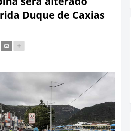
bina será alterado
rrida Duque de Caxias