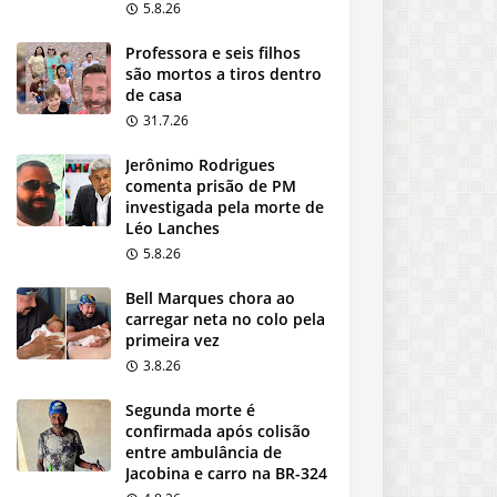
5.8.26
Professora e seis filhos
são mortos a tiros dentro
de casa
31.7.26
Jerônimo Rodrigues
comenta prisão de PM
investigada pela morte de
Léo Lanches
5.8.26
Bell Marques chora ao
carregar neta no colo pela
primeira vez
3.8.26
Segunda morte é
confirmada após colisão
entre ambulância de
Jacobina e carro na BR-324