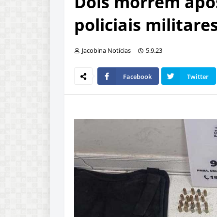
Dois morrem apó
policiais militar
Jacobina Notícias
5.9.23
Facebook
Twitter