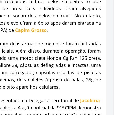
ram recebidos a tiros pelos suspeitos, o que
de tiros. Dois indivíduos foram alvejados
nte socorridos pelos policiais. No entanto,
os e evoluíram a óbito após darem entrada na
UPA) de
Capim Grosso
.
ram duas armas de fogo que foram utilizadas
liciais. Além disso, durante a operação, foram
indo uma motocicleta Honda Cg Fan 125 preta,
libre 38, cápsulas deflagradas e intactas, uma
m carregador, cápsulas intactas de pistolas
lgemas, dois coletes à prova de balas, 35g de
e oito aparelhos celulares.
esentado na Delegacia Territorial de
Jacobina
,
bíveis. A ação policial da 91ª CIPM demonstra
ombater a criminalidade na região e garantir