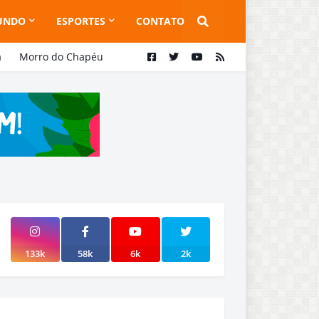
UNDO
ESPORTES
CONTATO
a
Morro do Chapéu
133k
58k
6k
2k