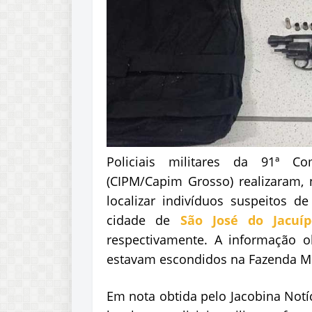
Policiais militares da 91ª Co
(CIPM/Capim Grosso) realizaram, 
localizar indivíduos suspeitos d
cidade de
São José do Jacuíp
respectivamente. A informação ob
estavam escondidos na Fazenda Mel
Em nota obtida pelo Jacobina Notí