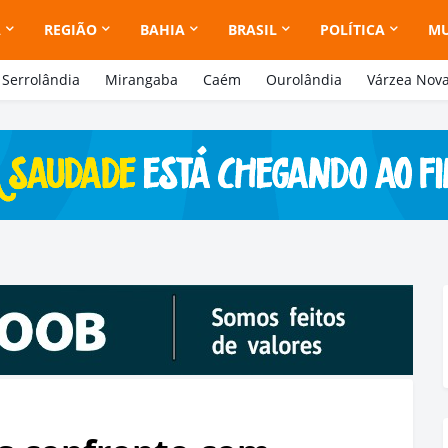
A
REGIÃO
BAHIA
BRASIL
POLÍTICA
M
Serrolândia
Mirangaba
Caém
Ourolândia
Várzea Nov