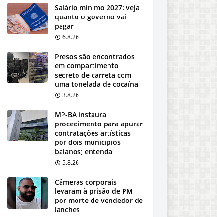
Salário mínimo 2027: veja
quanto o governo vai
pagar
6.8.26
Presos são encontrados
em compartimento
secreto de carreta com
uma tonelada de cocaína
3.8.26
MP-BA instaura
procedimento para apurar
contratações artísticas
por dois municípios
baianos; entenda
5.8.26
Câmeras corporais
levaram à prisão de PM
por morte de vendedor de
lanches