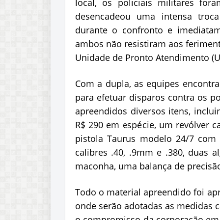
local, os policiais militares fo
desencadeou uma intensa troca 
durante o confronto e imediatame
ambos não resistiram aos feriment
Unidade de Pronto Atendimento (
Com a dupla, as equipes encontra
para efetuar disparos contra os po
apreendidos diversos itens, inclu
R$ 290 em espécie, um revólver ca
pistola Taurus modelo 24/7 com u
calibres .40, .9mm e .380, duas a
maconha, uma balança de precisão 
Todo o material apreendido foi apr
onde serão adotadas as medidas ca
o compromisso da corporação em c