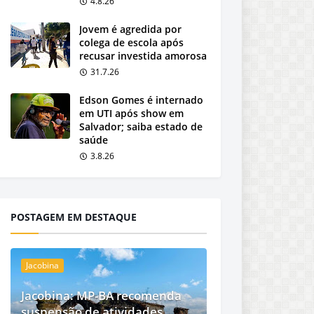
4.8.26
Jovem é agredida por
colega de escola após
recusar investida amorosa
31.7.26
Edson Gomes é internado
em UTI após show em
Salvador; saiba estado de
saúde
3.8.26
POSTAGEM EM DESTAQUE
Jacobina
Jacobina: MP-BA recomenda
suspensão de atividades