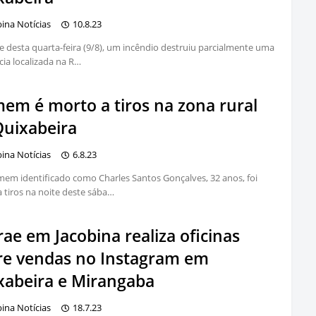
bina Notícias
10.8.23
e desta quarta-feira (9/8), um incêndio destruiu parcialmente uma
cia localizada na R…
em é morto a tiros na zona rural
Quixabeira
bina Notícias
6.8.23
m identificado como Charles Santos Gonçalves, 32 anos, foi
 tiros na noite deste sába…
ae em Jacobina realiza oficinas
re vendas no Instagram em
xabeira e Mirangaba
bina Notícias
18.7.23