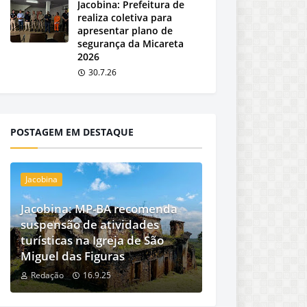
Jacobina: Prefeitura de
realiza coletiva para
apresentar plano de
segurança da Micareta
2026
30.7.26
POSTAGEM EM DESTAQUE
Jacobina
Jacobina: MP-BA recomenda
suspensão de atividades
turísticas na Igreja de São
Miguel das Figuras
Redação
16.9.25