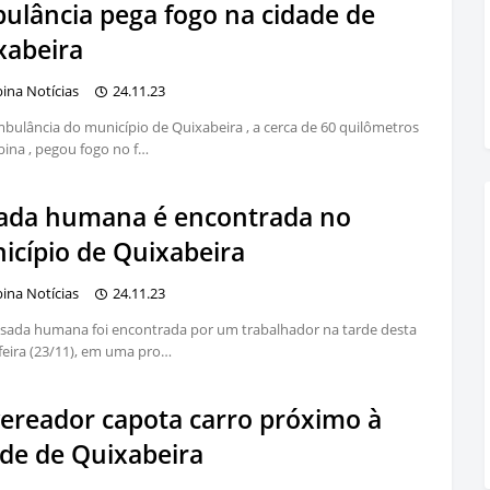
ulância pega fogo na cidade de
xabeira
bina Notícias
24.11.23
ulância do município de Quixabeira , a cerca de 60 quilômetros
bina , pegou fogo no f…
ada humana é encontrada no
icípio de Quixabeira
bina Notícias
24.11.23
sada humana foi encontrada por um trabalhador na tarde desta
feira (23/11), em uma pro…
vereador capota carro próximo à
ade de Quixabeira