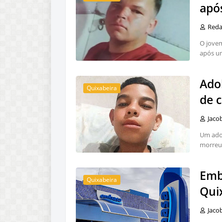
após
Red
O jovem
após um
Ado
Quixabeira
de 
Jaco
Um adol
morreu
Emb
Quixabeira
Qui
Jaco