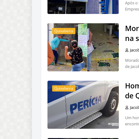
Após o 
Empres
Mor
Quixabeira
na 
Jaco
Morador
de Jaco
Hom
Quixabeira
de 
Jaco
Um home
encont