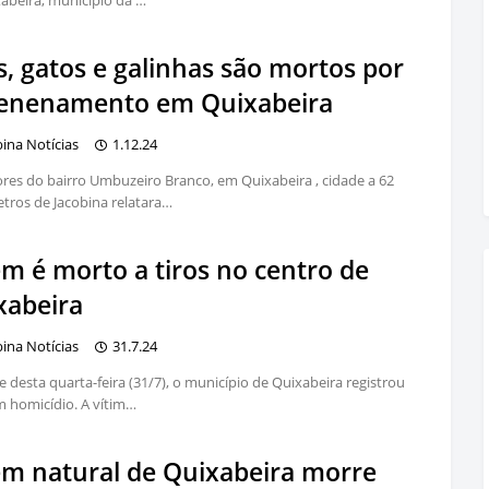
abeira, município da …
, gatos e galinhas são mortos por
enenamento em Quixabeira
bina Notícias
1.12.24
es do bairro Umbuzeiro Branco, em Quixabeira , cidade a 62
tros de Jacobina relatara…
em é morto a tiros no centro de
xabeira
bina Notícias
31.7.24
e desta quarta-feira (31/7), o município de Quixabeira registrou
 homicídio. A vítim…
em natural de Quixabeira morre