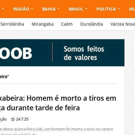
A
REGIÃO
BAHIA
BRASIL
POLÍTICA
M
Serrolândia
Mirangaba
Caém
Ourolândia
Várzea Nov
eira
xabeira: Homem é morto a tiros em
a durante tarde de feira
ação
24.7.25
e desta quinta-feira (24), um homem foi morto a tiros no centro