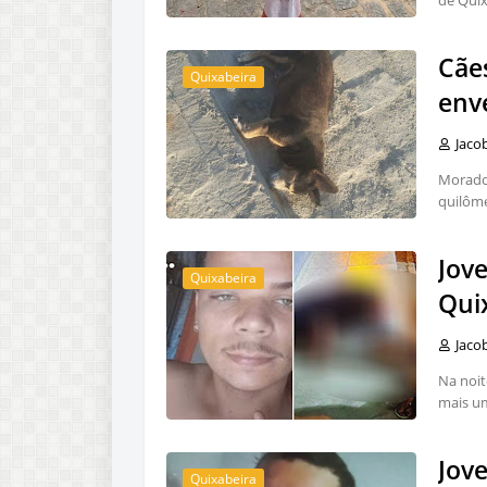
de Quix
Cães
Quixabeira
env
Jaco
Morador
quilôme
Jov
Quixabeira
Qui
Jaco
Na noit
mais um
Jov
Quixabeira