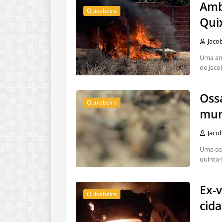
Amb
Quixabeira
Qui
Jaco
Uma amb
de Jaco
Oss
Quixabeira
mun
Jaco
Uma os
quinta-
Ex-
Quixabeira
cid