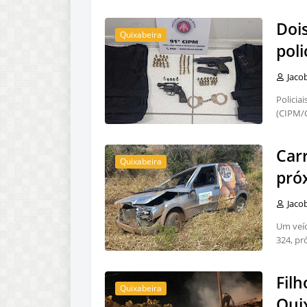
Doi
Quixabeira
poli
Jaco
Policia
(CIPM/
Car
Quixabeira
pró
Jaco
Um veíc
324, p
Filh
Quixabeira
Qui