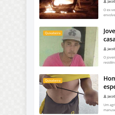
Jaco
O ex-ve
envolv
Jov
Quixabeira
cas
Jaco
O jovem
residên
Hom
Quixabeira
esp
Jaco
Um agri
manuse