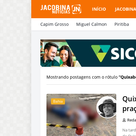
INÍCIO
JACOBIN
Capim Grosso
Miguel Calmon
Piritiba
Mostrando postagens com o rótulo
Quixab
Qui
Bahia
praç
Red
Na tard