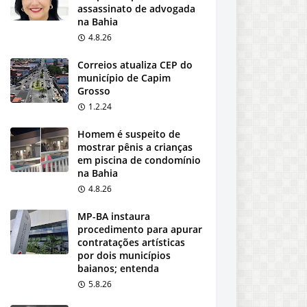
assassinato de advogada
na Bahia
4.8.26
Correios atualiza CEP do
município de Capim
Grosso
1.2.24
Homem é suspeito de
mostrar pênis a crianças
em piscina de condomínio
na Bahia
4.8.26
MP-BA instaura
procedimento para apurar
contratações artísticas
por dois municípios
baianos; entenda
5.8.26