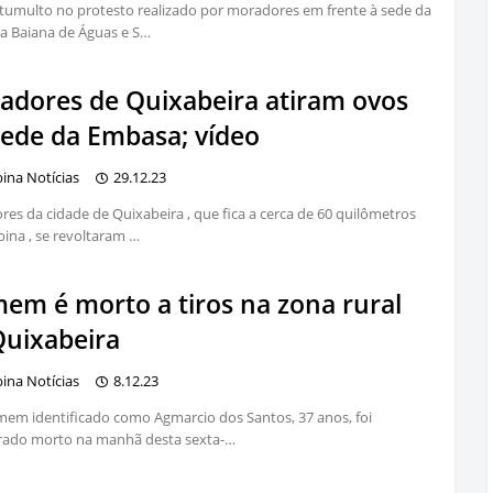
tumulto no protesto realizado por moradores em frente à sede da
a Baiana de Águas e S…
adores de Quixabeira atiram ovos
sede da Embasa; vídeo
bina Notícias
29.12.23
es da cidade de Quixabeira , que fica a cerca de 60 quilômetros
bina , se revoltaram …
em é morto a tiros na zona rural
Quixabeira
bina Notícias
8.12.23
m identificado como Agmarcio dos Santos, 37 anos, foi
rado morto na manhã desta sexta-…