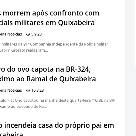
s morrem após confronto com
ciais militares em Quixabeira
bina Notícias
5.9.23
is militares da 91ª Companhia Independente da Polícia Militar
Capim Grosso) realizaram…
ro do ovo capota na BR-324,
ximo ao Ramal de Quixabeira
bina Notícias
16.8.23
ulo Fiat Uno capotou na manhã desta quarta-feira (16/8), na BR-
róximo ao povoado de Ra…
o incendeia casa do próprio pai em
xabeira