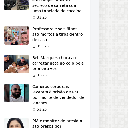
secreto de carreta com
uma tonelada de cocaína
3.8.26
Professora e seis filhos
são mortos a tiros dentro
de casa
31.7.26
Bell Marques chora ao
carregar neta no colo pela
primeira vez
3.8.26
Câmeras corporais
levaram à prisão de PM
por morte de vendedor de
lanches
5.8.26
PM e monitor de presídio
são presos por