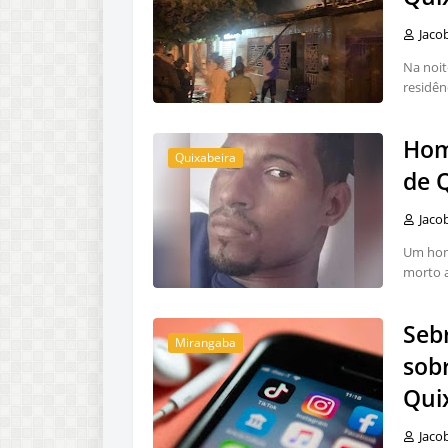
Jaco
Na noit
residên
Hom
Quixabeira
de 
Jaco
Um home
morto a
Sebr
Mirangaba
sob
Qui
Jaco