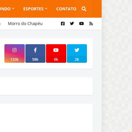
UNDO
ESPORTES
CONTATO
a
Morro do Chapéu
133k
58k
6k
2k