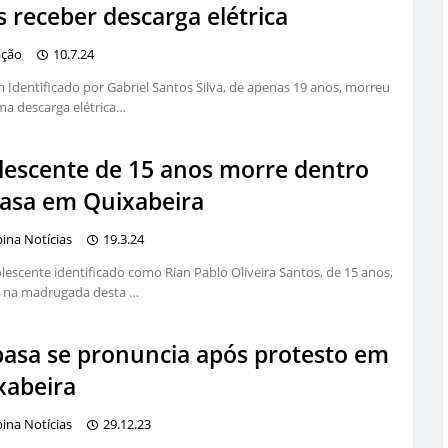
 receber descarga elétrica
ação
10.7.24
 Identificado por Gabriel Santos Silva, de apenas 19 anos, morreu
a descarga elétrica…
lescente de 15 anos morre dentro
casa em Quixabeira
bina Notícias
19.3.24
escente identificado como Rian Pablo Oliveira Santos, de 15 anos,
 na madrugada desta …
asa se pronuncia após protesto em
xabeira
bina Notícias
29.12.23