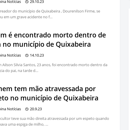
bina Notícias
29.10.23
reador do município de Quixabeira , Dourenilson Firme, se
eu em um grave acidente no f…
em é encontrado morto dentro de
a no município de Quixabeira
bina Notícias
14.10.23
 Ailson Silvia Santos, 23 anos, foi encontrado morto dentro da
cia do pai, na tarde d…
em tem mão atravessada por
eto no município de Quixabeira
bina Notícias
20.9.23
cultor teve sua mão direita atravessada por um espeto quando
ava uma espiga de milho, …