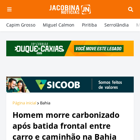
Capim Grosso
Miguel Calmon
Piritiba
Serrolândia
M
Página inicial
Bahia
Homem morre carbonizado
após batida frontal entre
carro e caminhão na Bahia