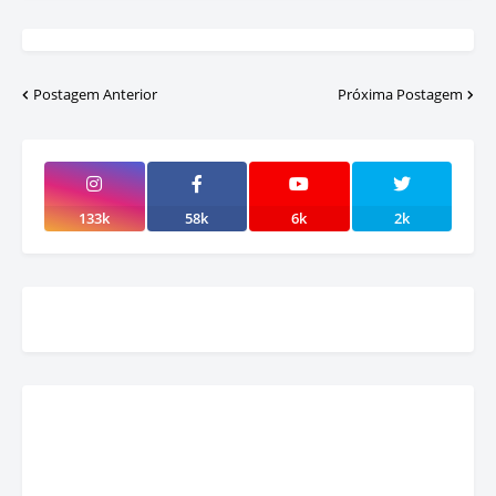
Postagem Anterior
Próxima Postagem
133k
58k
6k
2k