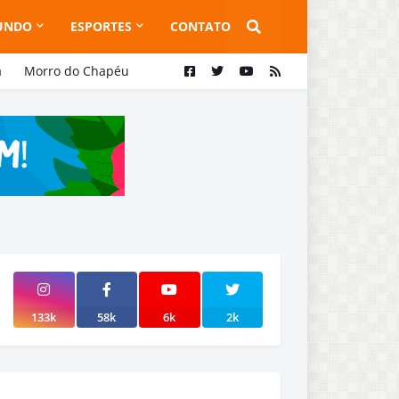
UNDO
ESPORTES
CONTATO
a
Morro do Chapéu
133k
58k
6k
2k