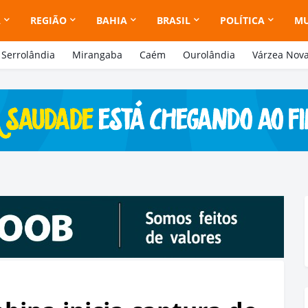
A
REGIÃO
BAHIA
BRASIL
POLÍTICA
M
Serrolândia
Mirangaba
Caém
Ourolândia
Várzea Nov