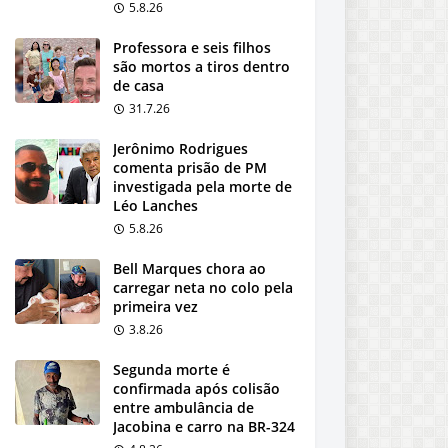
5.8.26
Professora e seis filhos
são mortos a tiros dentro
de casa
31.7.26
Jerônimo Rodrigues
comenta prisão de PM
investigada pela morte de
Léo Lanches
5.8.26
Bell Marques chora ao
carregar neta no colo pela
primeira vez
3.8.26
Segunda morte é
confirmada após colisão
entre ambulância de
Jacobina e carro na BR-324