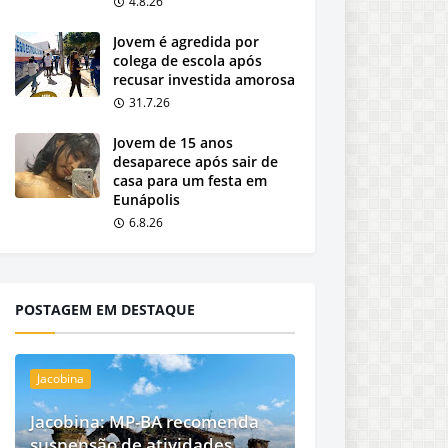
4.8.26
Jovem é agredida por
colega de escola após
recusar investida amorosa
31.7.26
Jovem de 15 anos
desaparece após sair de
casa para um festa em
Eunápolis
6.8.26
POSTAGEM EM DESTAQUE
Jacobina
Jacobina: MP-BA recomenda
suspensão de atividades