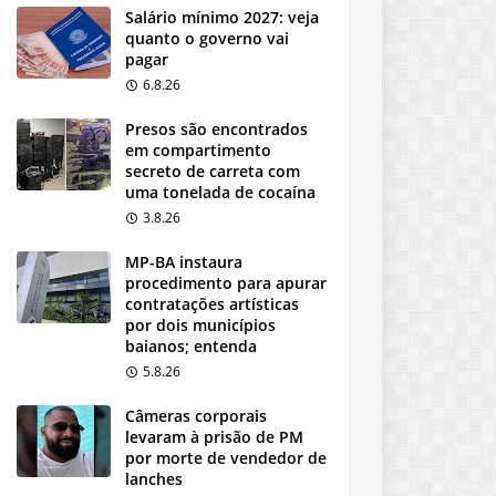
Salário mínimo 2027: veja
quanto o governo vai
pagar
6.8.26
Presos são encontrados
em compartimento
secreto de carreta com
uma tonelada de cocaína
3.8.26
MP-BA instaura
procedimento para apurar
contratações artísticas
por dois municípios
baianos; entenda
5.8.26
Câmeras corporais
levaram à prisão de PM
por morte de vendedor de
lanches