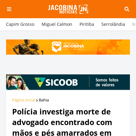
Capim Grosso
Miguel Calmon
Piritiba
Serrolândia
M
Página inicial
Bahia
Polícia investiga morte de
advogado encontrado com
mãos e pés amarrados em