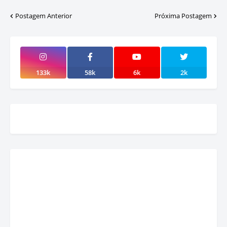
Postagem Anterior
Próxima Postagem
133k
58k
6k
2k