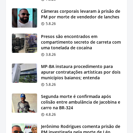
Câmeras corporais levaram à prisão de
PM por morte de vendedor de lanches
5.8.26
Presos são encontrados em
compartimento secreto de carreta com
uma tonelada de cocaína
3.8.26
MP-BA instaura procedimento para
apurar contratações artísticas por dois
municípios baianos; entenda
5.8.26
Segunda morte é confirmada após
colisão entre ambulância de Jacobina e
carro na BR-324
4.8.26
Jerônimo Rodrigues comenta prisão de
PM investigada pela morte de Léo