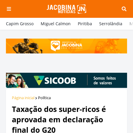
Capim Grosso
Miguel Calmon
Piritiba
Serrolândia
M
Página inicial
Política
Taxação dos super-ricos é
aprovada em declaração
final do G20