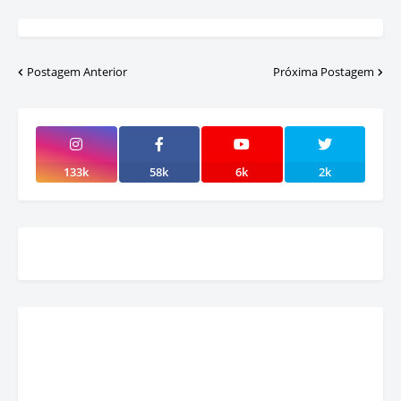
Postagem Anterior
Próxima Postagem
133k
58k
6k
2k