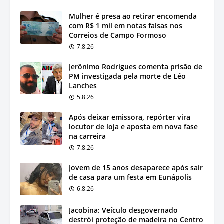
Mulher é presa ao retirar encomenda
com R$ 1 mil em notas falsas nos
Correios de Campo Formoso
7.8.26
Jerônimo Rodrigues comenta prisão de
PM investigada pela morte de Léo
Lanches
5.8.26
Após deixar emissora, repórter vira
locutor de loja e aposta em nova fase
na carreira
7.8.26
Jovem de 15 anos desaparece após sair
de casa para um festa em Eunápolis
6.8.26
Jacobina: Veículo desgovernado
destrói proteção de madeira no Centro