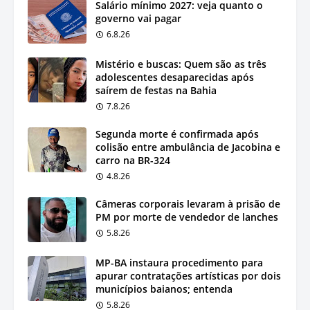
Salário mínimo 2027: veja quanto o
governo vai pagar
6.8.26
Mistério e buscas: Quem são as três
adolescentes desaparecidas após
saírem de festas na Bahia
7.8.26
Segunda morte é confirmada após
colisão entre ambulância de Jacobina e
carro na BR-324
4.8.26
Câmeras corporais levaram à prisão de
PM por morte de vendedor de lanches
5.8.26
MP-BA instaura procedimento para
apurar contratações artísticas por dois
municípios baianos; entenda
5.8.26