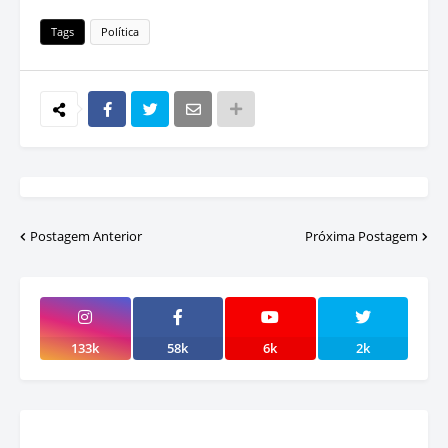
Tags
Política
Postagem Anterior
Próxima Postagem
133k
58k
6k
2k