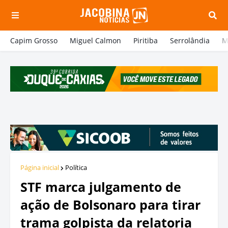
Capim Grosso
Miguel Calmon
Piritiba
Serrolândia
M
Página inicial
Política
STF marca julgamento de
ação de Bolsonaro para tirar
trama golpista da relatoria