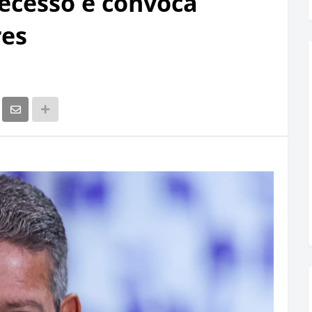
recesso e convoca
res