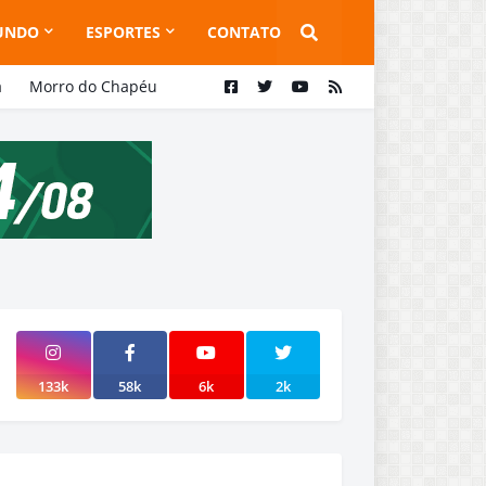
UNDO
ESPORTES
CONTATO
a
Morro do Chapéu
133k
58k
6k
2k