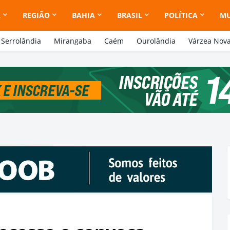
A
REGIÃO
BAHIA
BRASIL
POLÍTICA
M
Serrolândia
Mirangaba
Caém
Ourolândia
Várzea Nov