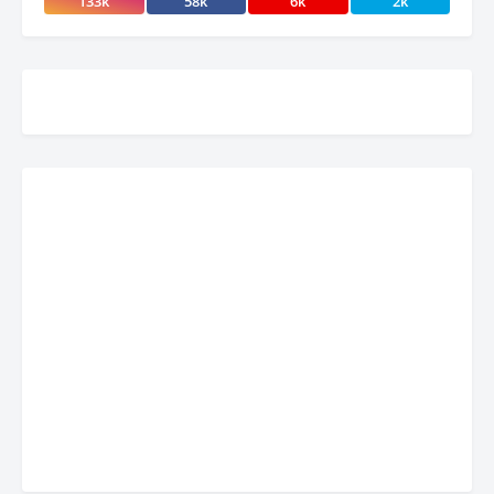
133k
58k
6k
2k