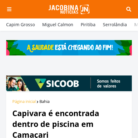
Capim Grosso
Miguel Calmon
Piritiba
Serrolândia
M
Página inicial
Bahia
Capivara é encontrada
dentro de piscina em
Camaçari