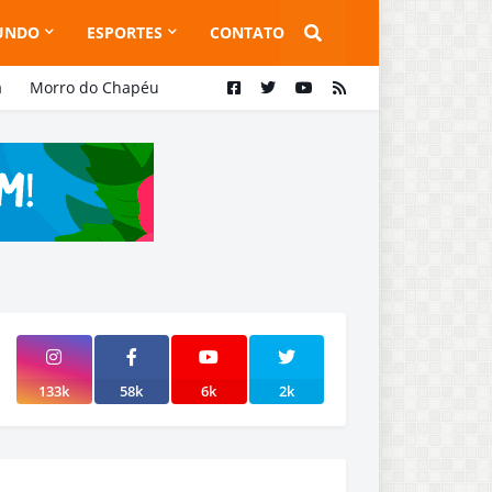
UNDO
ESPORTES
CONTATO
a
Morro do Chapéu
133k
58k
6k
2k