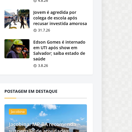
4.8.26
Jovem é agredida por
colega de escola após
recusar investida amorosa
31.7.26
Edson Gomes é internado
em UTI após show em
Salvador; saiba estado de
saúde
3.8.26
POSTAGEM EM DESTAQUE
Jacobina
Jacobina: MP-BA recomenda
suspensão de atividades