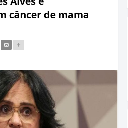
s Alves é
om câncer de mama