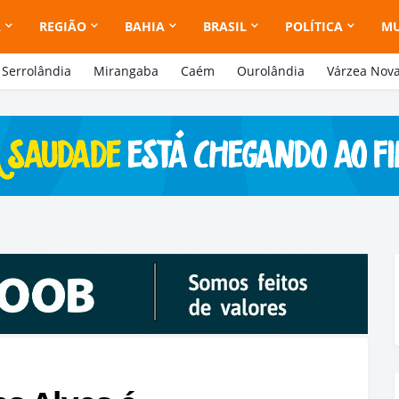
A
REGIÃO
BAHIA
BRASIL
POLÍTICA
M
Serrolândia
Mirangaba
Caém
Ourolândia
Várzea Nov