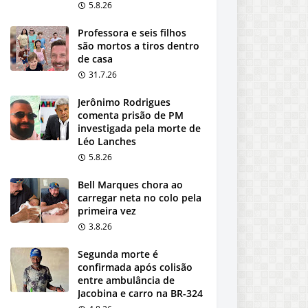
5.8.26
Professora e seis filhos
são mortos a tiros dentro
de casa
31.7.26
Jerônimo Rodrigues
comenta prisão de PM
investigada pela morte de
Léo Lanches
5.8.26
Bell Marques chora ao
carregar neta no colo pela
primeira vez
3.8.26
Segunda morte é
confirmada após colisão
entre ambulância de
Jacobina e carro na BR-324