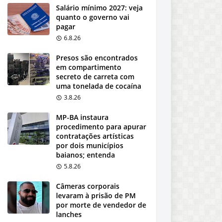
Salário mínimo 2027: veja
quanto o governo vai
pagar
6.8.26
Presos são encontrados
em compartimento
secreto de carreta com
uma tonelada de cocaína
3.8.26
MP-BA instaura
procedimento para apurar
contratações artísticas
por dois municípios
baianos; entenda
5.8.26
Câmeras corporais
levaram à prisão de PM
por morte de vendedor de
lanches