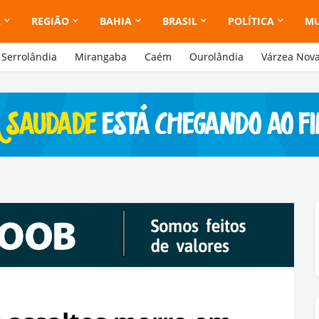
A
REGIÃO
BAHIA
BRASIL
POLÍTICA
M
Serrolândia
Mirangaba
Caém
Ourolândia
Várzea Nov