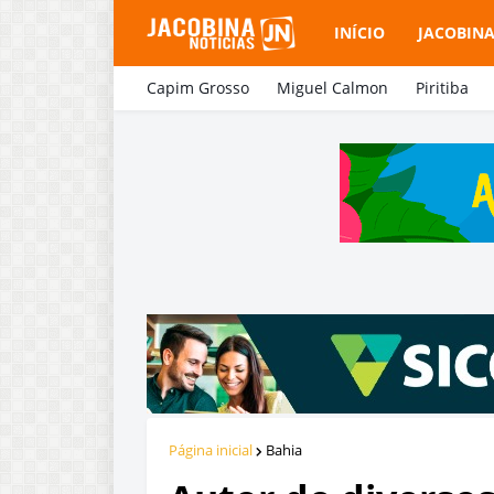
INÍCIO
JACOBIN
Capim Grosso
Miguel Calmon
Piritiba
Página inicial
Bahia