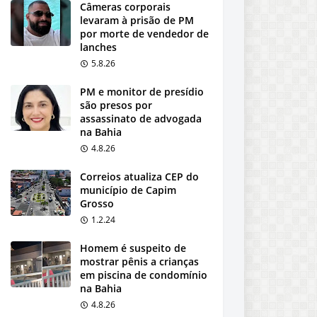
Câmeras corporais
levaram à prisão de PM
por morte de vendedor de
lanches
5.8.26
PM e monitor de presídio
são presos por
assassinato de advogada
na Bahia
4.8.26
Correios atualiza CEP do
município de Capim
Grosso
1.2.24
Homem é suspeito de
mostrar pênis a crianças
em piscina de condomínio
na Bahia
4.8.26