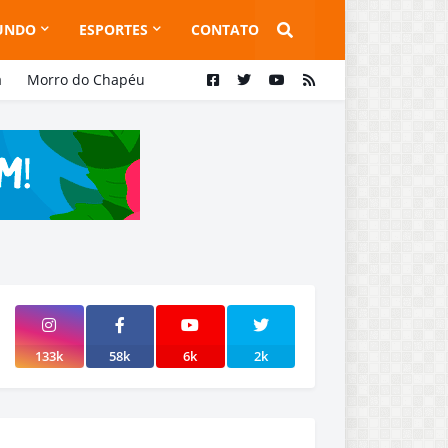
UNDO
ESPORTES
CONTATO
a
Morro do Chapéu
133k
58k
6k
2k