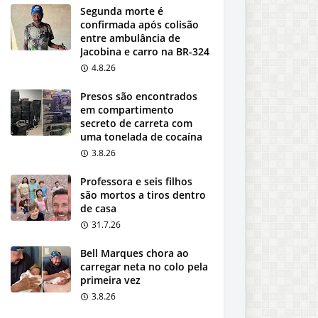
Segunda morte é
confirmada após colisão
entre ambulância de
Jacobina e carro na BR-324
4.8.26
Presos são encontrados
em compartimento
secreto de carreta com
uma tonelada de cocaína
3.8.26
Professora e seis filhos
são mortos a tiros dentro
de casa
31.7.26
Bell Marques chora ao
carregar neta no colo pela
primeira vez
3.8.26