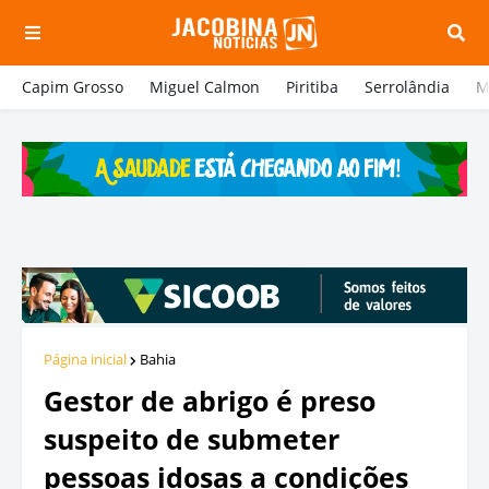
Capim Grosso
Miguel Calmon
Piritiba
Serrolândia
M
Página inicial
Bahia
Gestor de abrigo é preso
suspeito de submeter
pessoas idosas a condições