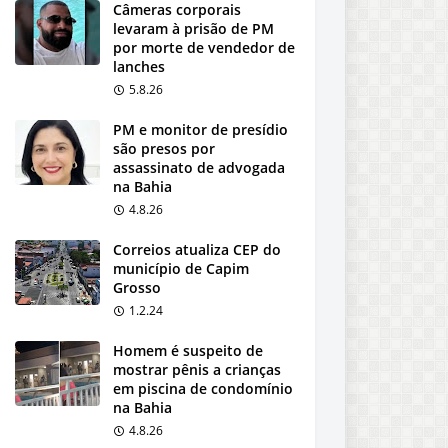
Câmeras corporais
levaram à prisão de PM
por morte de vendedor de
lanches
5.8.26
PM e monitor de presídio
são presos por
assassinato de advogada
na Bahia
4.8.26
Correios atualiza CEP do
município de Capim
Grosso
1.2.24
Homem é suspeito de
mostrar pênis a crianças
em piscina de condomínio
na Bahia
4.8.26