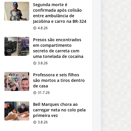
Segunda morte é
confirmada após colisão
entre ambulância de
Jacobina e carro na BR-324
4.8.26
Presos são encontrados
em compartimento
secreto de carreta com
uma tonelada de cocaína
3.8.26
Professora e seis filhos
são mortos a tiros dentro
de casa
31.7.26
Bell Marques chora ao
carregar neta no colo pela
primeira vez
3.8.26