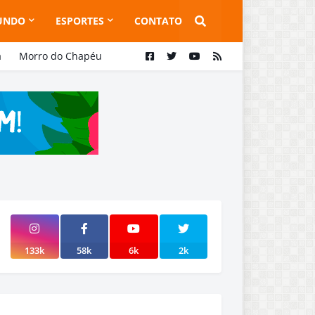
UNDO
ESPORTES
CONTATO
a
Morro do Chapéu
133k
58k
6k
2k