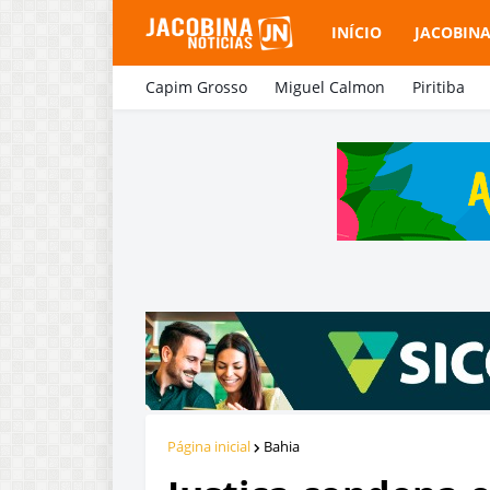
INÍCIO
JACOBIN
Capim Grosso
Miguel Calmon
Piritiba
Página inicial
Bahia