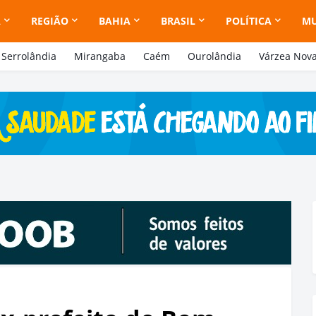
A
REGIÃO
BAHIA
BRASIL
POLÍTICA
M
Serrolândia
Mirangaba
Caém
Ourolândia
Várzea Nov