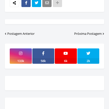
Postagem Anterior
Próxima Postagem
133k
58k
6k
2k