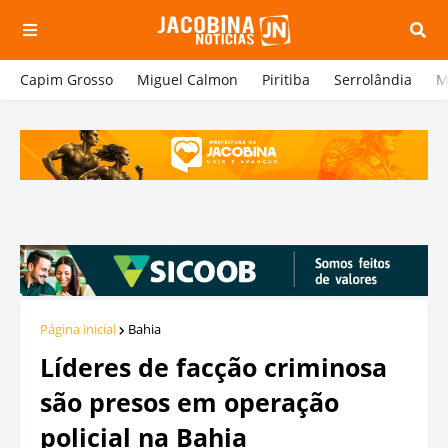
Capim Grosso
Miguel Calmon
Piritiba
Serrolândia
M
Página inicial
Bahia
Líderes de facção criminosa
são presos em operação
policial na Bahia