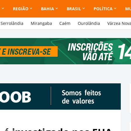
A
REGIÃO
BAHIA
BRASIL
POLÍTICA
M
Serrolândia
Mirangaba
Caém
Ourolândia
Várzea Nov