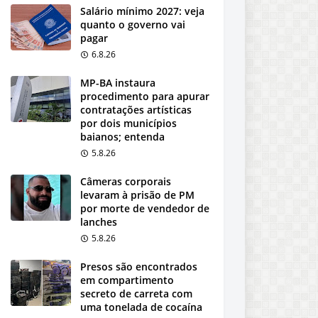
Salário mínimo 2027: veja
quanto o governo vai
pagar
6.8.26
MP-BA instaura
procedimento para apurar
contratações artísticas
por dois municípios
baianos; entenda
5.8.26
Câmeras corporais
levaram à prisão de PM
por morte de vendedor de
lanches
5.8.26
Presos são encontrados
em compartimento
secreto de carreta com
uma tonelada de cocaína