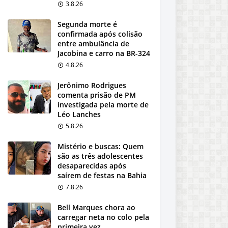
3.8.26
Segunda morte é
confirmada após colisão
entre ambulância de
Jacobina e carro na BR-324
4.8.26
Jerônimo Rodrigues
comenta prisão de PM
investigada pela morte de
Léo Lanches
5.8.26
Mistério e buscas: Quem
são as três adolescentes
desaparecidas após
saírem de festas na Bahia
7.8.26
Bell Marques chora ao
carregar neta no colo pela
primeira vez