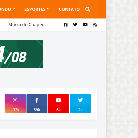
UNDO
ESPORTES
CONTATO
a
Morro do Chapéu
133k
58k
6k
2k