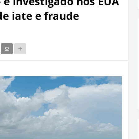
o é investigado nos EUA
e iate e fraude