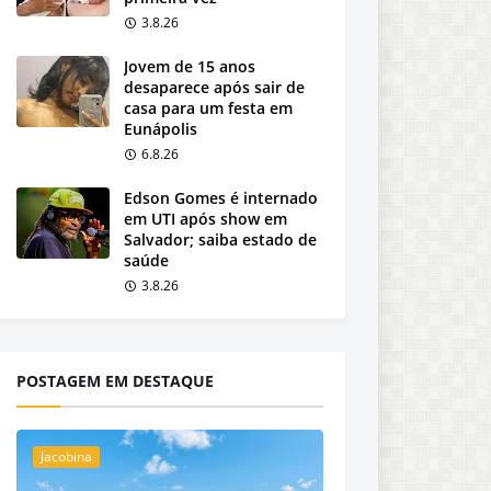
3.8.26
Jovem de 15 anos
desaparece após sair de
casa para um festa em
Eunápolis
6.8.26
Edson Gomes é internado
em UTI após show em
Salvador; saiba estado de
saúde
3.8.26
POSTAGEM EM DESTAQUE
Jacobina