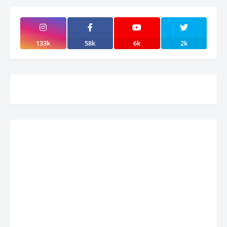
133k
58k
6k
2k