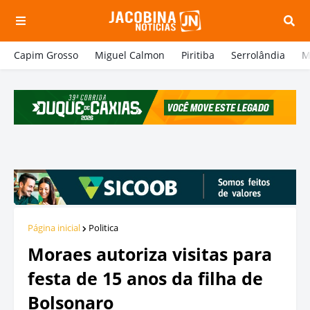
Capim Grosso
Miguel Calmon
Piritiba
Serrolândia
M
Página inicial
Politica
Moraes autoriza visitas para
festa de 15 anos da filha de
Bolsonaro