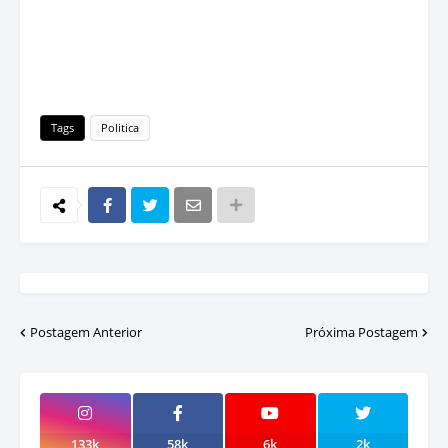
Tags
Politica
Postagem Anterior
Próxima Postagem
133k
58k
6k
2k