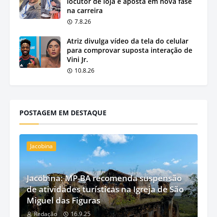
locutor de loja e aposta em nova fase
na carreira
7.8.26
Atriz divulga vídeo da tela do celular
para comprovar suposta interação de
Vini Jr.
10.8.26
POSTAGEM EM DESTAQUE
Jacobina
Jacobina: MP-BA recomenda suspensão
de atividades turísticas na Igreja de São
Miguel das Figuras
Redação
16.9.25