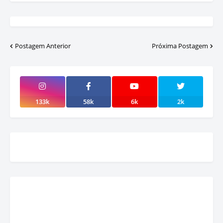
Postagem Anterior
Próxima Postagem
133k
58k
6k
2k