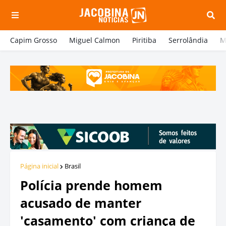
Capim Grosso
Miguel Calmon
Piritiba
Serrolândia
M
Página inicial
Brasil
Polícia prende homem
acusado de manter
'casamento' com criança de