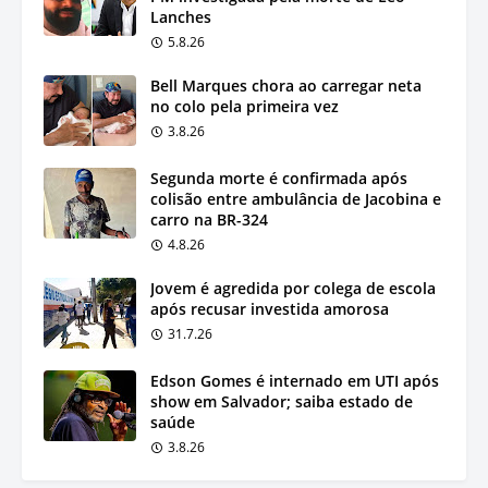
Lanches
5.8.26
Bell Marques chora ao carregar neta
no colo pela primeira vez
3.8.26
Segunda morte é confirmada após
colisão entre ambulância de Jacobina e
carro na BR-324
4.8.26
Jovem é agredida por colega de escola
após recusar investida amorosa
31.7.26
Edson Gomes é internado em UTI após
show em Salvador; saiba estado de
saúde
3.8.26