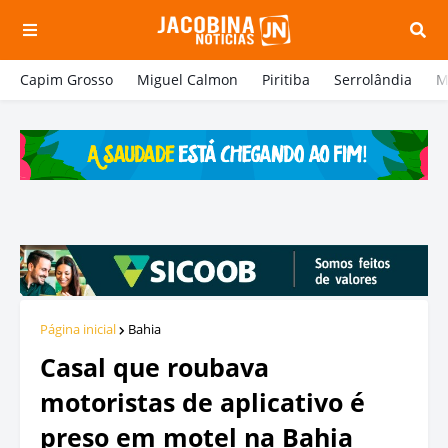
Capim Grosso
Miguel Calmon
Piritiba
Serrolândia
M
Página inicial
Bahia
Casal que roubava
motoristas de aplicativo é
preso em motel na Bahia