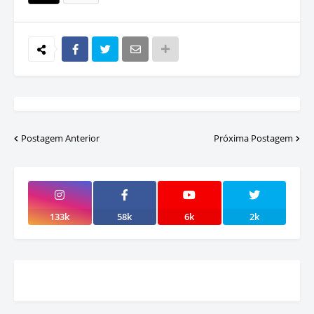
Postagem Anterior
Próxima Postagem
133k
58k
6k
2k