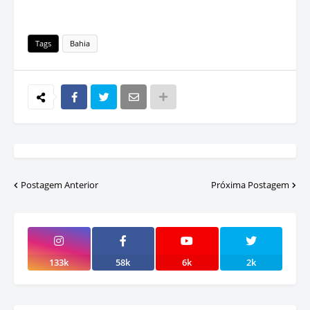
Tags
Bahia
Postagem Anterior
Próxima Postagem
133k
58k
6k
2k