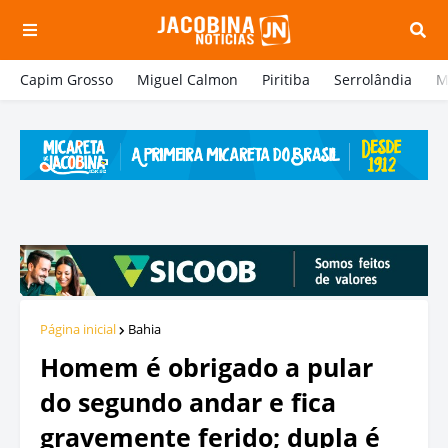
Capim Grosso
Miguel Calmon
Piritiba
Serrolândia
M
Página inicial
Bahia
Homem é obrigado a pular
do segundo andar e fica
gravemente ferido; dupla é