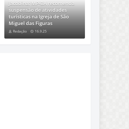
Jacobina: MP-BA recomenda
suspensão de atividades
turísticas na Igreja de São
Miguel das Figuras
Redação
16.9.25