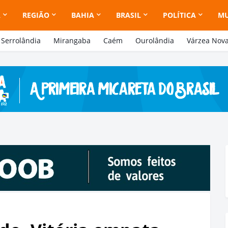
A
REGIÃO
BAHIA
BRASIL
POLÍTICA
M
Serrolândia
Mirangaba
Caém
Ourolândia
Várzea Nov