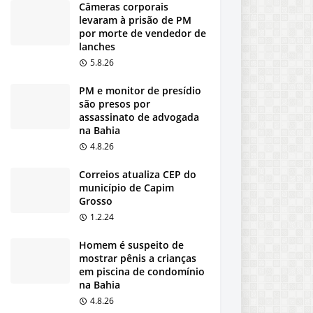
Câmeras corporais
levaram à prisão de PM
por morte de vendedor de
lanches
5.8.26
PM e monitor de presídio
são presos por
assassinato de advogada
na Bahia
4.8.26
Correios atualiza CEP do
município de Capim
Grosso
1.2.24
Homem é suspeito de
mostrar pênis a crianças
em piscina de condomínio
na Bahia
4.8.26