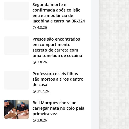
Segunda morte é
confirmada após colisão
entre ambulância de
Jacobina e carro na BR-324
4.8.26
Presos são encontrados
em compartimento
secreto de carreta com
uma tonelada de cocaína
3.8.26
Professora e seis filhos
são mortos a tiros dentro
de casa
31.7.26
Bell Marques chora ao
carregar neta no colo pela
primeira vez
3.8.26