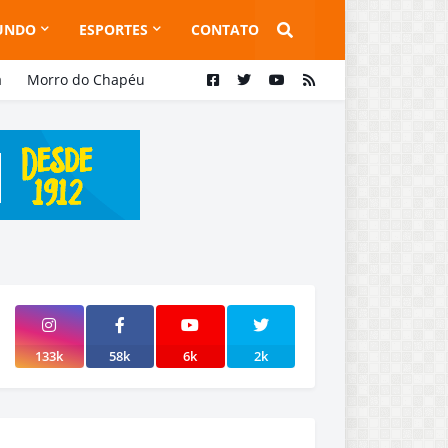
UNDO
ESPORTES
CONTATO
a
Morro do Chapéu
133k
58k
6k
2k