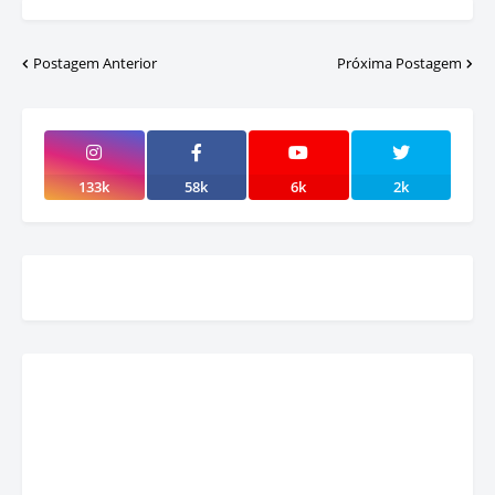
Postagem Anterior
Próxima Postagem
133k
58k
6k
2k