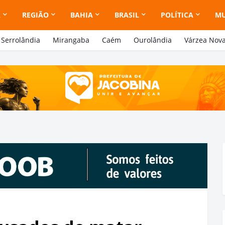
A
REGIÃO
BAHIA
BRASIL
POLÍTICA
M
Serrolândia
Mirangaba
Caém
Ourolândia
Várzea Nov