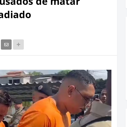
cusados de matar
 adiado