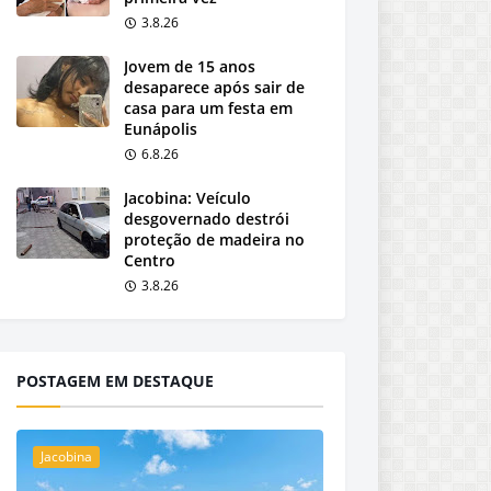
3.8.26
Jovem de 15 anos
desaparece após sair de
casa para um festa em
Eunápolis
6.8.26
Jacobina: Veículo
desgovernado destrói
proteção de madeira no
Centro
3.8.26
POSTAGEM EM DESTAQUE
Jacobina