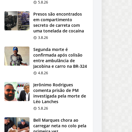
5.8.26
Presos são encontrados
em compartimento
secreto de carreta com
uma tonelada de cocaína
3.8.26
Segunda morte é
confirmada após colisão
entre ambulância de
Jacobina e carro na BR-324
4.8.26
Jerônimo Rodrigues
comenta prisão de PM
investigada pela morte de
Léo Lanches
5.8.26
Bell Marques chora ao
carregar neta no colo pela
primeira vez