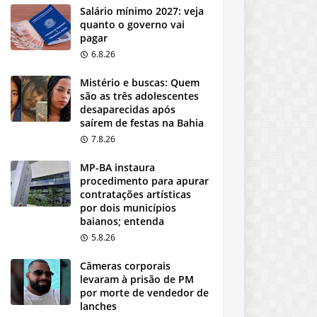
Salário mínimo 2027: veja
quanto o governo vai
pagar
6.8.26
Mistério e buscas: Quem
são as três adolescentes
desaparecidas após
saírem de festas na Bahia
7.8.26
MP-BA instaura
procedimento para apurar
contratações artísticas
por dois municípios
baianos; entenda
5.8.26
Câmeras corporais
levaram à prisão de PM
por morte de vendedor de
lanches