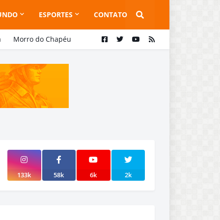
UNDO
ESPORTES
CONTATO
a
Morro do Chapéu
133k
58k
6k
2k