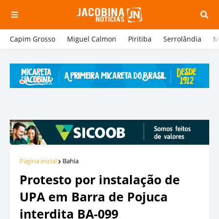
Capim Grosso
Miguel Calmon
Piritiba
Serrolândia
M
Página inicial
Bahia
Protesto por instalação de
UPA em Barra de Pojuca
interdita BA-099