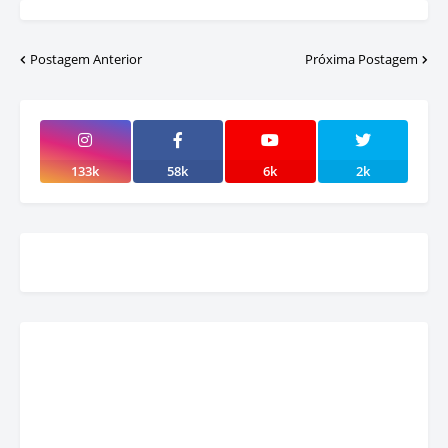
Postagem Anterior
Próxima Postagem
133k
58k
6k
2k