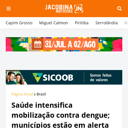
Capim Grosso
Miguel Calmon
Piritiba
Serrolândia
M
Página inicial
Brasil
Saúde intensifica
mobilização contra dengue;
municípios estão em alerta