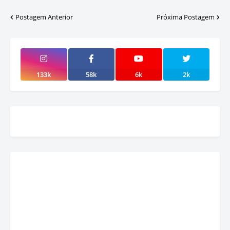
Postagem Anterior
Próxima Postagem
133k
58k
6k
2k