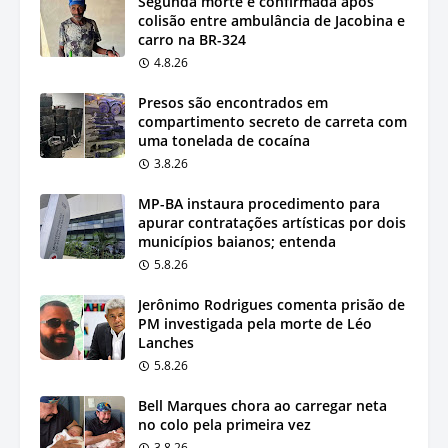
Segunda morte é confirmada após
colisão entre ambulância de Jacobina e
carro na BR-324
4.8.26
Presos são encontrados em
compartimento secreto de carreta com
uma tonelada de cocaína
3.8.26
MP-BA instaura procedimento para
apurar contratações artísticas por dois
municípios baianos; entenda
5.8.26
Jerônimo Rodrigues comenta prisão de
PM investigada pela morte de Léo
Lanches
5.8.26
Bell Marques chora ao carregar neta
no colo pela primeira vez
3.8.26