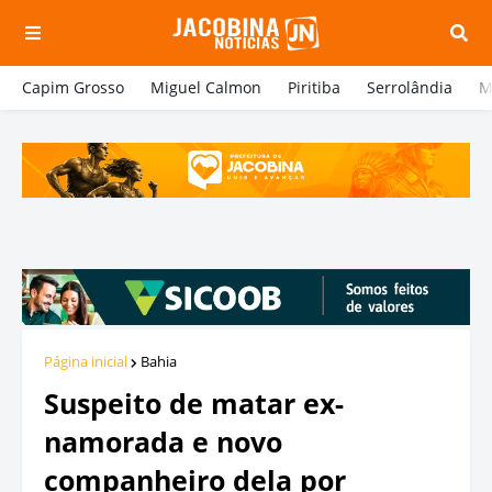
Capim Grosso
Miguel Calmon
Piritiba
Serrolândia
M
Página inicial
Bahia
Suspeito de matar ex-
namorada e novo
companheiro dela por