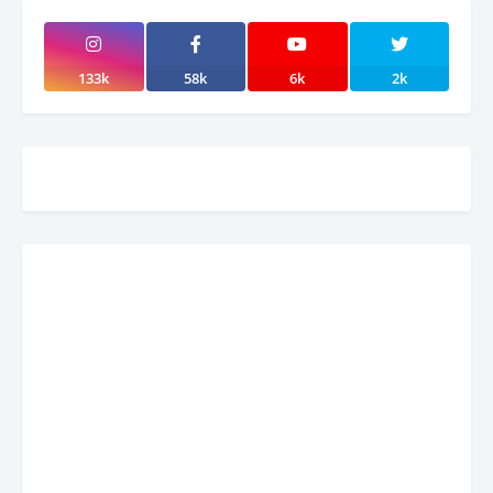
133k
58k
6k
2k