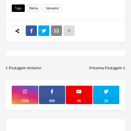
Tags
Bahia
Salvador
Postagem Anterior
Próxima Postagem
133k
58k
6k
2k