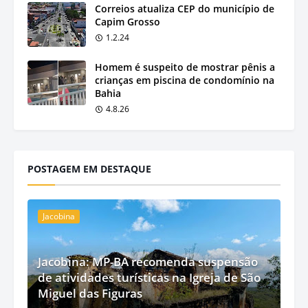
Correios atualiza CEP do município de
Capim Grosso
1.2.24
Homem é suspeito de mostrar pênis a
crianças em piscina de condomínio na
Bahia
4.8.26
POSTAGEM EM DESTAQUE
Jacobina
Jacobina: MP-BA recomenda suspensão
de atividades turísticas na Igreja de São
Miguel das Figuras