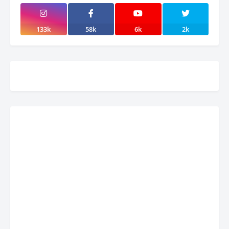
133k
58k
6k
2k