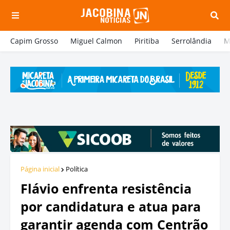
Capim Grosso
Miguel Calmon
Piritiba
Serrolândia
M
Página inicial
Política
Flávio enfrenta resistência
por candidatura e atua para
garantir agenda com Centrão