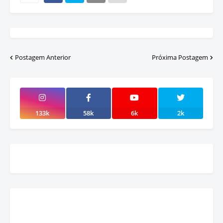
Postagem Anterior
Próxima Postagem
133k
58k
6k
2k