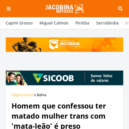
Capim Grosso
Miguel Calmon
Piritiba
Serrolândia
M
Página inicial
Bahia
Homem que confessou ter
matado mulher trans com
'mata-leão' é preso