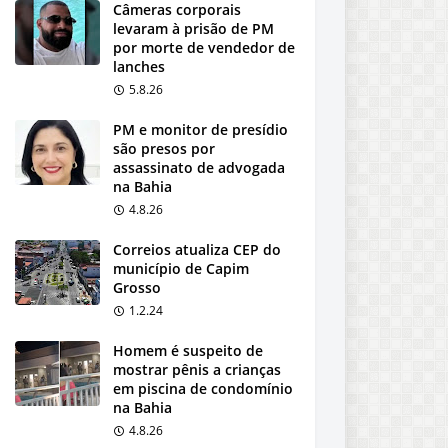
Câmeras corporais
levaram à prisão de PM
por morte de vendedor de
lanches
5.8.26
PM e monitor de presídio
são presos por
assassinato de advogada
na Bahia
4.8.26
Correios atualiza CEP do
município de Capim
Grosso
1.2.24
Homem é suspeito de
mostrar pênis a crianças
em piscina de condomínio
na Bahia
4.8.26