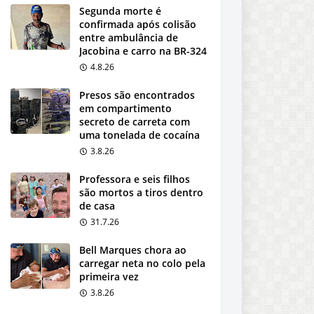
Segunda morte é
confirmada após colisão
entre ambulância de
Jacobina e carro na BR-324
4.8.26
Presos são encontrados
em compartimento
secreto de carreta com
uma tonelada de cocaína
3.8.26
Professora e seis filhos
são mortos a tiros dentro
de casa
31.7.26
Bell Marques chora ao
carregar neta no colo pela
primeira vez
3.8.26