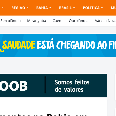
A
REGIÃO
BAHIA
BRASIL
POLÍTICA
M
Serrolândia
Mirangaba
Caém
Ourolândia
Várzea Nov