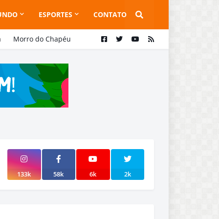
UNDO
ESPORTES
CONTATO
a
Morro do Chapéu
133k
58k
6k
2k