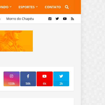
UNDO
ESPORTES
CONTATO
a
Morro do Chapéu
133k
58k
6k
2k