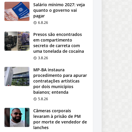
Salário mínimo 2027: veja
quanto o governo vai
pagar
6.8.26
Presos são encontrados
em compartimento
secreto de carreta com
uma tonelada de cocaína
3.8.26
MP-BA instaura
procedimento para apurar
contratações artísticas
por dois municípios
baianos; entenda
5.8.26
Câmeras corporais
levaram à prisão de PM
por morte de vendedor de
lanches