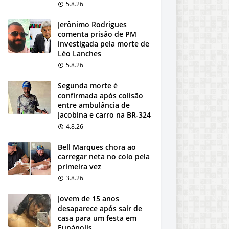
5.8.26
Jerônimo Rodrigues
comenta prisão de PM
investigada pela morte de
Léo Lanches
5.8.26
Segunda morte é
confirmada após colisão
entre ambulância de
Jacobina e carro na BR-324
4.8.26
Bell Marques chora ao
carregar neta no colo pela
primeira vez
3.8.26
Jovem de 15 anos
desaparece após sair de
casa para um festa em
Eunápolis