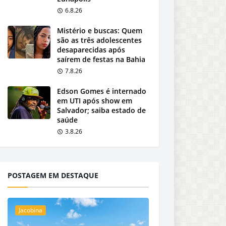
6.8.26
Mistério e buscas: Quem
são as três adolescentes
desaparecidas após
saírem de festas na Bahia
7.8.26
Edson Gomes é internado
em UTI após show em
Salvador; saiba estado de
saúde
3.8.26
POSTAGEM EM DESTAQUE
Jacobina