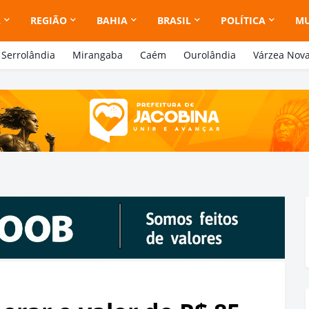
A
REGIÃO
BAHIA
BRASIL
POLÍTICA
M
Serrolândia
Mirangaba
Caém
Ourolândia
Várzea Nov