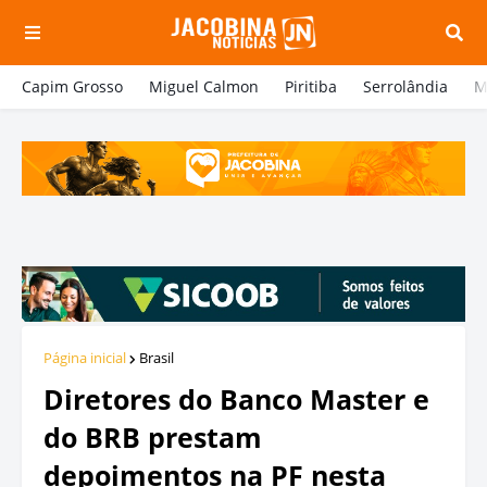
Capim Grosso
Miguel Calmon
Piritiba
Serrolândia
M
Página inicial
Brasil
Diretores do Banco Master e
do BRB prestam
depoimentos na PF nesta