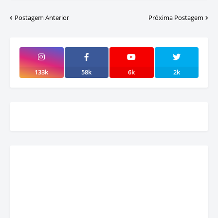
Postagem Anterior
Próxima Postagem
133k
58k
6k
2k