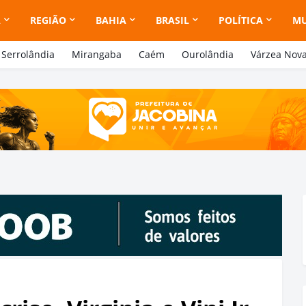
A
REGIÃO
BAHIA
BRASIL
POLÍTICA
M
Serrolândia
Mirangaba
Caém
Ourolândia
Várzea Nov