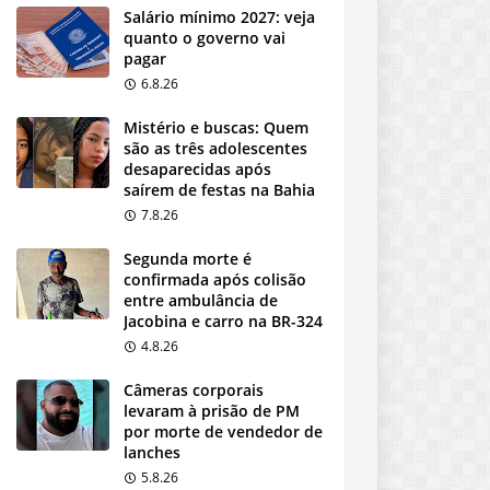
Salário mínimo 2027: veja
quanto o governo vai
pagar
6.8.26
Mistério e buscas: Quem
são as três adolescentes
desaparecidas após
saírem de festas na Bahia
7.8.26
Segunda morte é
confirmada após colisão
entre ambulância de
Jacobina e carro na BR-324
4.8.26
Câmeras corporais
levaram à prisão de PM
por morte de vendedor de
lanches
5.8.26