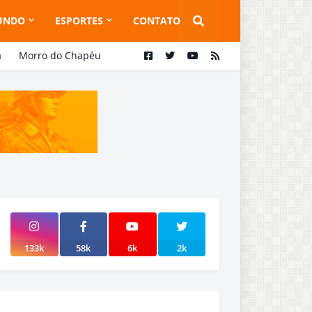
UNDO
ESPORTES
CONTATO
a
Morro do Chapéu
133k
58k
6k
2k