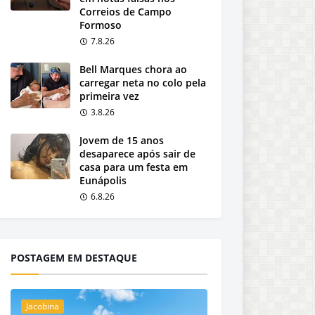
Correios de Campo
Formoso
7.8.26
Bell Marques chora ao
carregar neta no colo pela
primeira vez
3.8.26
Jovem de 15 anos
desaparece após sair de
casa para um festa em
Eunápolis
6.8.26
POSTAGEM EM DESTAQUE
Jacobina