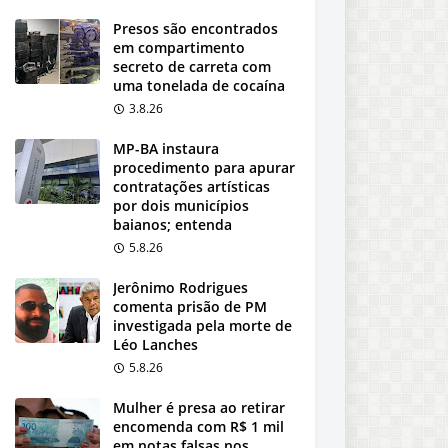
Presos são encontrados
em compartimento
secreto de carreta com
uma tonelada de cocaína
3.8.26
MP-BA instaura
procedimento para apurar
contratações artísticas
por dois municípios
baianos; entenda
5.8.26
Jerônimo Rodrigues
comenta prisão de PM
investigada pela morte de
Léo Lanches
5.8.26
Mulher é presa ao retirar
encomenda com R$ 1 mil
em notas falsas nos