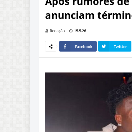
Após rumores de cr
anunciam términ
Redação
15.5.26
Facebook
Twitter