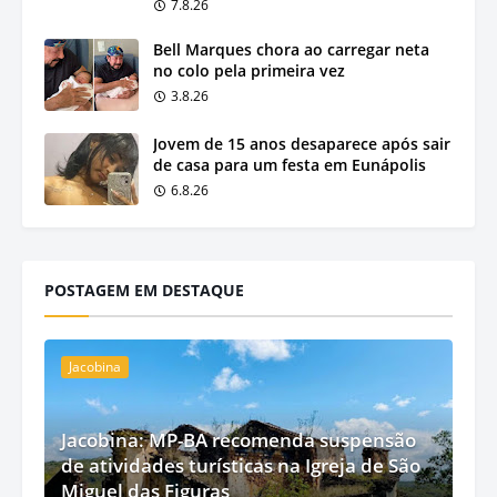
7.8.26
Bell Marques chora ao carregar neta
no colo pela primeira vez
3.8.26
Jovem de 15 anos desaparece após sair
de casa para um festa em Eunápolis
6.8.26
POSTAGEM EM DESTAQUE
Jacobina
Jacobina: MP-BA recomenda suspensão
de atividades turísticas na Igreja de São
Miguel das Figuras