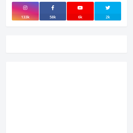
133k
58k
6k
2k