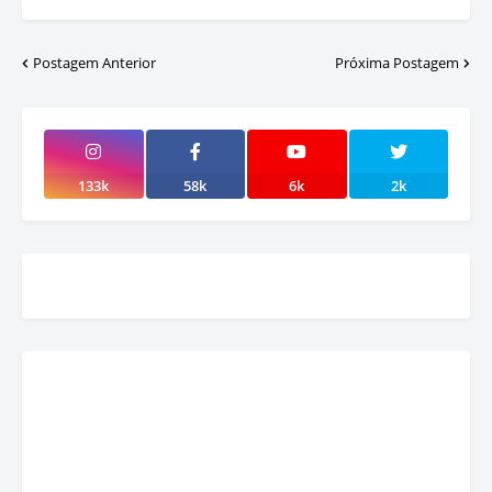
Postagem Anterior
Próxima Postagem
133k
58k
6k
2k