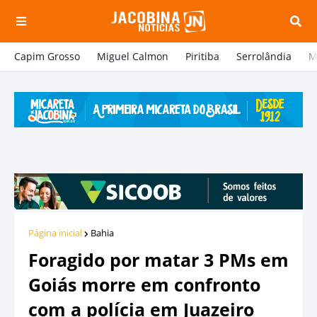
Capim Grosso
Miguel Calmon
Piritiba
Serrolândia
M
Página inicial
Bahia
Foragido por matar 3 PMs em
Goiás morre em confronto
com a polícia em Juazeiro